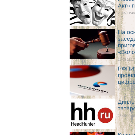
Акт» 
23.05 11:48
На ос
засед
приго
«Воло
23.05 11:17
РФПИ 
проек
цифро
23.05 11:03
Дипло
татар
23.05 10:46
Казан