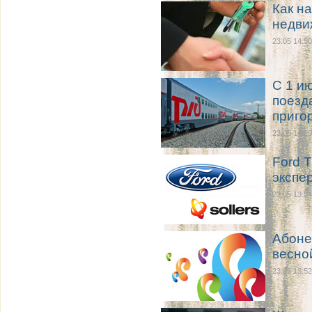
Как н
недви
23.05 14:50
С 1 и
поезд
приго
23.05 14:20
Ford T
экспе
23.05 13:54
Абоне
весно
23.05 13:52