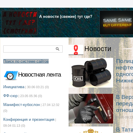
А новости (свежие) тут где?
Новости
Полиц
Поиск по системе сайтов
нефте
одног
Новостная лента
Нижне
Инициатива
| 30.06 03:21
(0)
26.05 09:24
ФФ-сюр
В Вер
| 23.05 05:36
(0)
перед
Манифест-кубослон
| 27.04 12:32
отнош
(0)
26.05 09:23
Конференция и презентация
|
09.04 01:13
(0)
В Тат