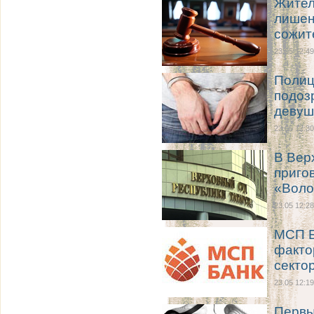
Жител
лишен
сожит
23.05 12:49
Полиц
подоз
девуш
23.05 12:30
В Вер
приго
«Воло
23.05 12:28
МСП Б
факто
секто
23.05 12:19
Первы