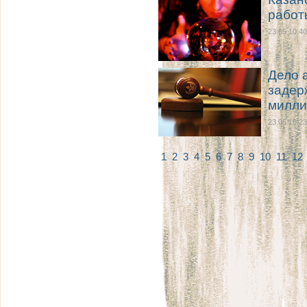
работ
23.05 10:40
Дело 
задер
милли
23.05 10:23
1
2
3
4
5
6
7
8
9
10
11
12