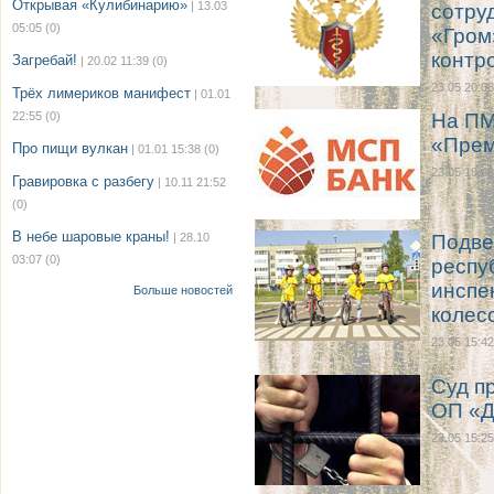
Открывая «Кулибинарию»
| 13.03
сотру
05:05
(0)
«Гром
контр
Загребай!
| 20.02 11:39
(0)
23.05 20:08
Трёх лимериков манифест
| 01.01
22:55
(0)
На ПМ
«Прем
Про пищи вулкан
| 01.01 15:38
(0)
23.05 18:49
Гравировка с разбегу
| 10.11 21:52
(0)
В небе шаровые краны!
| 28.10
Подве
03:07
(0)
респу
инспе
Больше новостей
колес
23.05 15:42
Суд п
ОП «Д
23.05 15:25