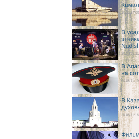
Камал
20.08 14:00
В уса
этник
Nadis
20.08 12:21
В Апа
на со
20.08 11:19
В Каз
духов
20.08 11:18
Фильм