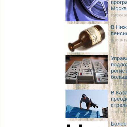
прогр
Москв
20.08 04:56
В Ниж
пенси
19.08 16:15
Управ
подло
регис
больш
19.08 15:31
В Каз
преод
стрел
19.08 15:30
Более