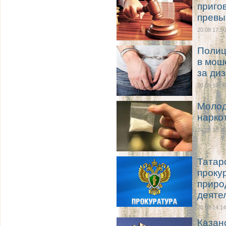
приго
превы
20.08 17:50
Полиц
в мош
за ди
20.08 16:26
Молод
нарко
20.08 15:35
Татар
проку
приро
деяте
20.08 14:14
Казан