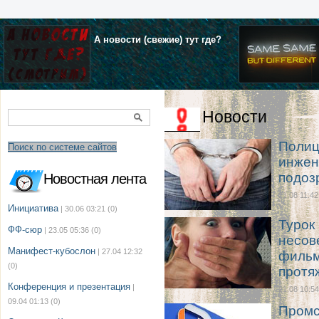
А новости (свежие) тут где?
Новости
Полиц
Поиск по системе сайтов
инжен
подоз
Новостная лента
21.08 11:42
Инициатива
| 30.06 03:21
(0)
Турок
ФФ-сюр
| 23.05 05:36
(0)
несов
Манифест-кубослон
| 27.04 12:32
фильм
(0)
протя
Конференция и презентация
|
21.08 10:54
09.04 01:13
(0)
Промс