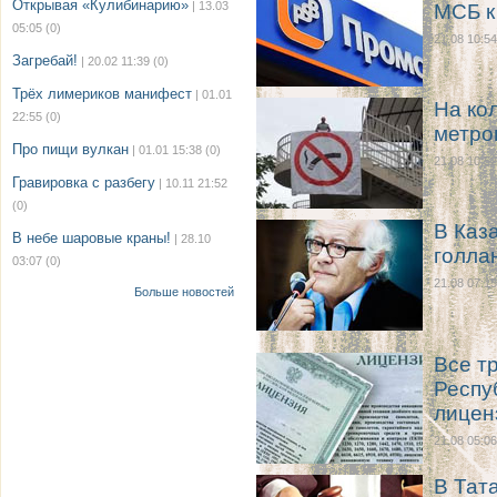
Открывая «Кулибинарию»
| 13.03
МСБ к
05:05
(0)
21.08 10:54
Загребай!
| 20.02 11:39
(0)
Трёх лимериков манифест
| 01.01
На ко
22:55
(0)
метро
Про пищи вулкан
| 01.01 15:38
(0)
21.08 10:52
Гравировка с разбегу
| 10.11 21:52
(0)
В Каз
В небе шаровые краны!
| 28.10
голла
03:07
(0)
21.08 07:15
Больше новостей
Все т
Респу
лицен
21.08 05:06
В Тат