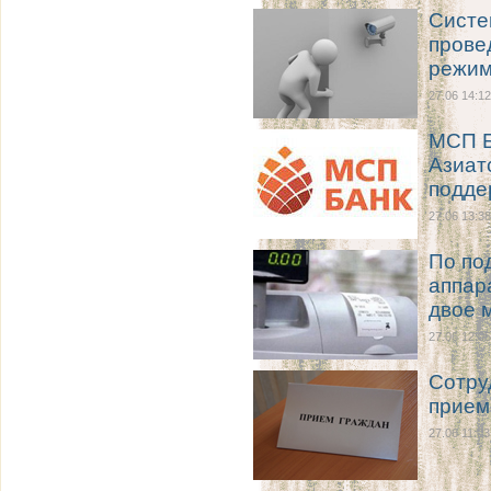
Систе
прове
режим
27.06 14:12
МСП Б
Азиат
подде
27.06 13:38
По по
аппар
двое 
27.06 12:05
Сотру
прием
27.06 11:03