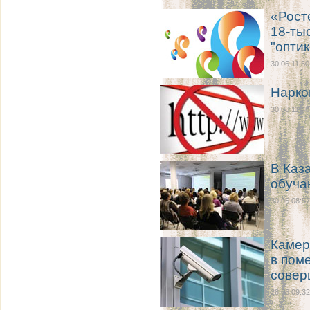
«Рост
18-ты
"оптик
30.06 11:50
Нарко
30.06 11:48
В Каз
обуча
30.06 08:57
Камер
в пом
совер
28.06 09:32