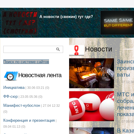
А новости (свежие) тут где?
Новости
Заинс
Поиск по системе сайтов
произ
ваты
Новостная лента
01.07 12:36
Инициатива
| 30.06 03:21
(0)
МТС и
ФФ-сюр
| 23.05 05:36
(0)
собра
Манифест-кубослон
| 27.04 12:32
лечен
(0)
показ
Конференция и презентация
|
01.07 09:56
09.04 01:13
(0)
В Каз