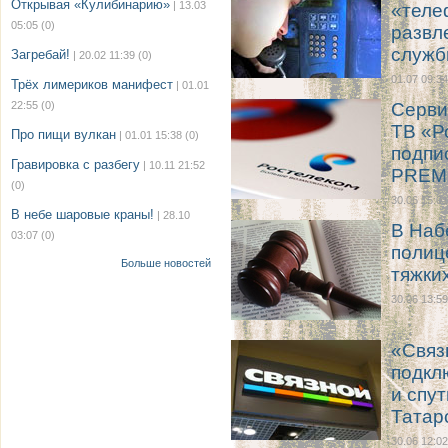
Открывая «Кулибинарию»
| 13.03
«теле
05:05
(0)
развл
служ
Загребай!
| 20.02 11:39
(0)
01.07 09:34
Трёх лимериков манифест
| 01.01
22:55
(0)
Серви
ТВ «Р
Про пищи вулкан
| 01.01 15:38
(0)
подпи
Гравировка с разбегу
| 10.11 21:52
PREM
(0)
30.06 15:01
В небе шаровые краны!
| 28.10
В Наб
03:07
(0)
полиц
Больше новостей
тяжки
30.06 13:59
«Связ
подкл
и спу
Татар
30.06 12:02