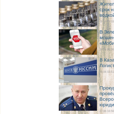
Жител
срок 
водко
28.06 09:15
В Зел
мошен
«Моби
28.06 09:06
В Каз
Логис
28.06 03:51
Проку
провё
Всеро
юриди
27.06 16:56