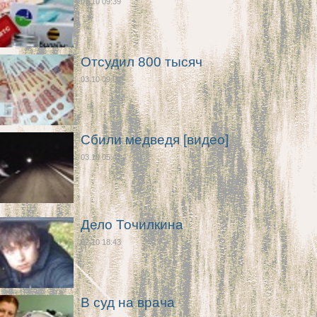
03.10 09:39
Отсудил 800 тысяч
03.10 09:09
Сбили медведя [видео]
03.10 05:47
Дело Точилкина
02.10 18:43
В суд на врача