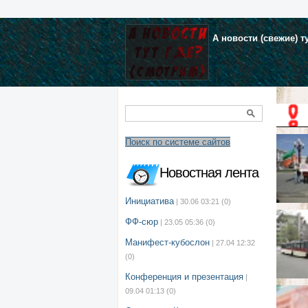
А новости (свежие) т
Поиск по системе сайтов
Новостная лента
Инициатива
| 30.06 03:21
(0)
ФФ-сюр
| 23.05 05:36
(0)
Манифест-кубослон
| 27.04 12:32
(0)
Конференция и презентация
|
09.04 01:13
(0)