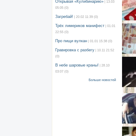
Открывая «Кулибинарию»
| 13.03
05:05
(0)
Загребай!
| 20.02 11:39
(0)
Трёх лимериков манифест
| 01.01
22:55
(0)
Про пищи вулкан
| 01.01 15:38
(0)
Гравировка с разбегу
| 10.11 21:52
(0)
В небе шаровые краны!
| 28.10
03:07
(0)
Больше новостей