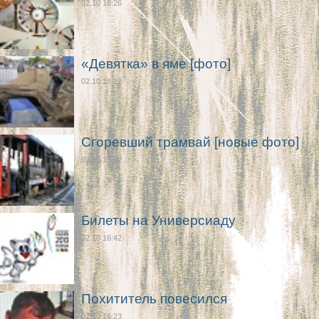
02.10 18:26
«Девятка» в яме [фото]
02.10 18:12
Сгоревший трамвай [новые фото]
02.10 17:52
Билеты на Универсиаду
02.10 16:42
Похититель повесился
02.10 16:23