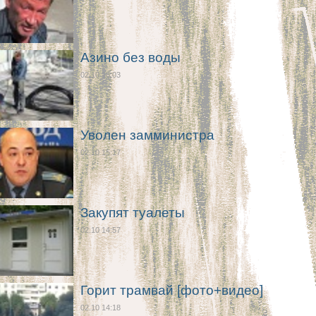
Азино без воды
02.10 16:03
Уволен замминистра
02.10 15:17
Закупят туалеты
02.10 14:57
Горит трамвай [фото+видео]
02.10 14:18