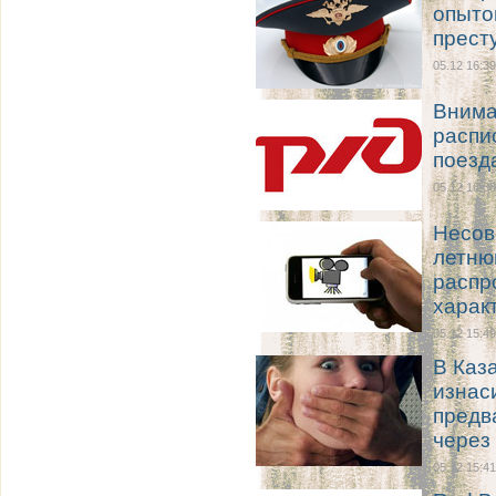
опыто
прест
05.12 16:39
Внима
распи
поезд
05.12 16:38
Несов
летню
распр
харак
05.12 15:49
В Каз
изнас
предв
через
05.12 15:41