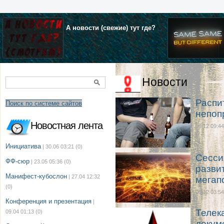
А новости (свежие) тут где?
Новости
Распи
Поиск по системе сайтов
непоп
Новостная лента
06.12 09:44
Инициатива
| 30.06 03:21
(0)
Сесси
ФФ-сюр
| 23.05 05:36
(0)
разви
Манифест-кубослон
| 27.04 12:32
мегап
(0)
06.12 03:54
Конференция и презентация
|
Телек
09.04 01:13
(0)
докум