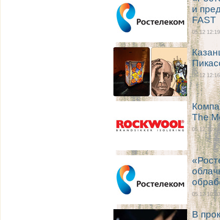
и пре
FAST
05.12 12:19
Казан
Пикас
05.12 12:16
Компа
The M
05.12 10:40
«Рост
облач
обраб
05.12 10:20
В про