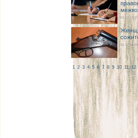
право
межко
04.12 17:17
Женщи
сожит
04.12 16:54
1
2
3
4
5
6
7
8
9
10
11
12