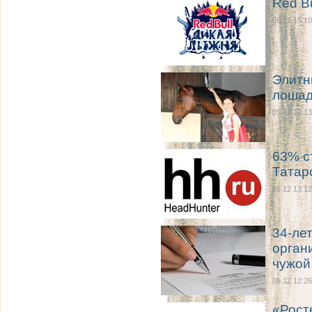
Red B
05.12 15:10
Элитн
лошад
05.12 13:13
63% с
Татар
05.12 13:12
34-ле
орган
чужой
05.12 12:26
«Рост