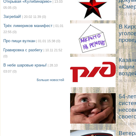
Открывая «Кулибинарию»
| 13.03
«Сме
05:05
(0)
05.12 18:36
Загребай!
| 20.02 11:39
(0)
Трёх лимериков манифест
В Кир
| 01.01
22:55
(0)
уголо
прове
Про пищи вулкан
| 01.01 15:38
(0)
05.12 17:44
Гравировка с разбегу
| 10.11 21:52
(0)
Казан
В небе шаровые краны!
| 28.10
акции
03:07
(0)
возде
Больше новостей
05.12 16:42
54-ле
систе
несов
своег
05.12 16:40
Ветер