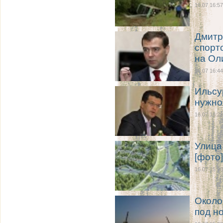
16.07 16:57
Дмитр
спорт
на Ол
16.07 16:44
Ильсу
нужно
16.07 16:29
Улица
[фото]
16.07 15:23
Около
под н