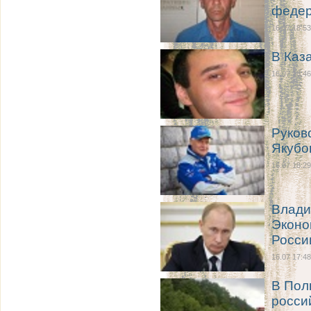
федер
16.07 18:53
В Каз
16.07 18:46
Руков
Якубо
16.07 18:29
Влади
Эконо
Росси
16.07 17:48
В Пол
росси