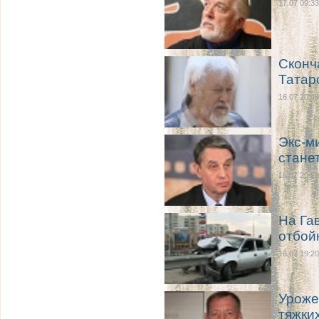
17.07 09:33
Сконч
Татар
16.07 20:49
Экс-м
стане
16.07 20:26
На Га
отбой
16.07 19:20
Уроже
тяжки