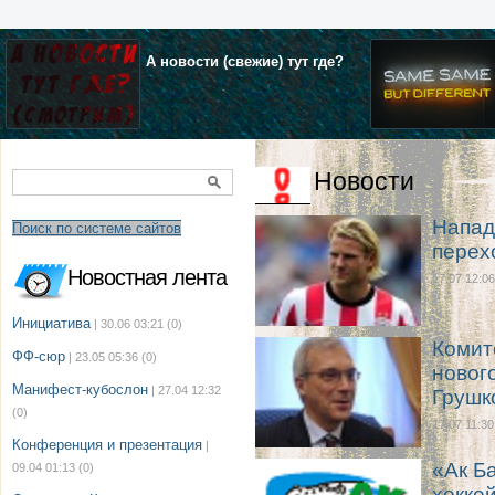
А новости (свежие) тут где?
Новости
Напад
Поиск по системе сайтов
перех
Новостная лента
17.07 12:06
Инициатива
| 30.06 03:21
(0)
Комит
ФФ-сюр
| 23.05 05:36
(0)
новог
Манифест-кубослон
| 27.04 12:32
Грушк
(0)
17.07 11:30
Конференция и презентация
|
«Ак Б
09.04 01:13
(0)
хокке