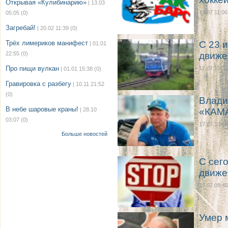
Открывая «Кулибинарию»
| 13.03
17.07 11:06
05:05
(0)
Загребай!
| 20.02 11:39
(0)
Трёх лимериков манифест
С 23 
| 01.01
22:55
(0)
движе
Про пищи вулкан
17.07 10:33
| 01.01 15:38
(0)
Гравировка с разбегу
| 10.11 21:52
(0)
Влади
В небе шаровые краны!
| 28.10
«КАМА
03:07
(0)
17.07 10:16
Больше новостей
С сег
движе
17.07 09:45
Умер 