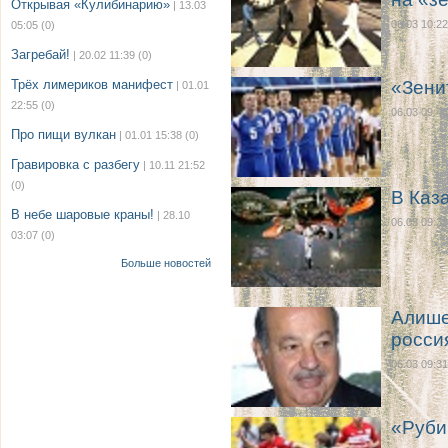
Открывая «Кулибинарию»
| 13.03
06.03 10:22
05:05
(0)
Загребай!
| 20.02 11:39
(0)
Трёх лимериков манифест
«Зени
| 01.01
22:55
(0)
06.03 09:46
Про пищи вулкан
| 01.01 15:38
(0)
Гравировка с разбегу
| 10.11 21:52
(0)
В Каз
В небе шаровые краны!
| 28.10
06.03 09:39
03:07
(0)
Больше новостей
Алише
росси
06.03 09:31
«Руби