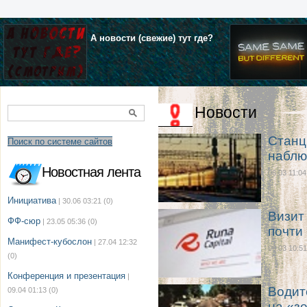
А новости (свежие) тут где?
Новости
Станц
Поиск по системе сайтов
наблю
Новостная лента
06.03 11:04
Инициатива
| 30.06 03:21
(0)
Визит
ФФ-сюр
| 23.05 05:36
(0)
почти
Манифест-кубослон
| 27.04 12:32
06.03 10:51
(0)
Конференция и презентация
|
Водит
09.04 01:13
(0)
на «з