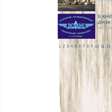
05.03 13:44
В КНИ
доски
05.03 12:27
1
2
3
4
5
6
7
8
9
10
11
12