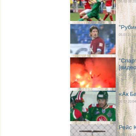
06.03 09:20
"Рубин
05.03 21:12
"Спар
[видео
05.03 20:10
«Ак Ба
05.03 20:04
Рейс К
05.03 19:21