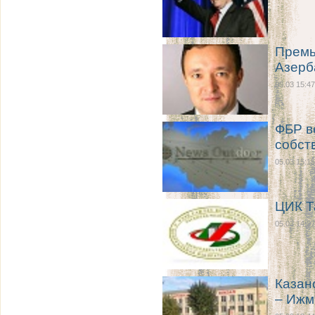
Премь
Азерб
05.03 15:47
ФБР в
собст
05.03 15:15
ЦИК Т
05.03 14:27
Казан
– Ижм