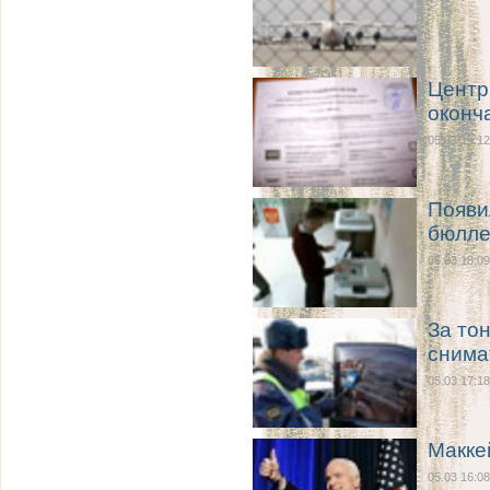
Центр
оконч
05.03 19:12
Появи
бюлле
05.03 18:09
За то
снима
05.03 17:18
Макке
05.03 16:08