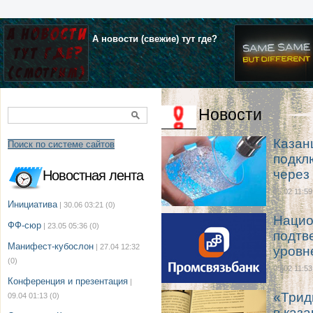
А новости (свежие) тут где?
Новости
Казан
Поиск по системе сайтов
подкл
через
Новостная лента
05.02 11:59
Инициатива
| 30.06 03:21
(0)
Нацио
ФФ-сюр
| 23.05 05:36
(0)
подтв
Манифест-кубослон
| 27.04 12:32
уровн
(0)
05.02 11:53
Конференция и презентация
|
«Трид
09.04 01:13
(0)
в каз