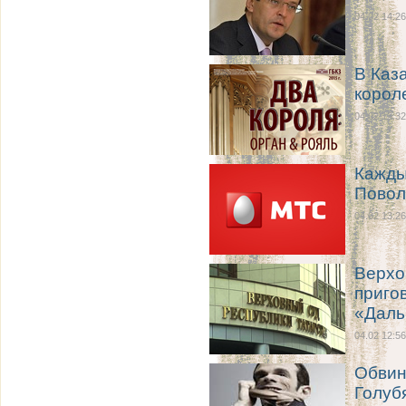
04.02 14:26
В Каз
корол
04.02 13:32
Кажды
Повол
04.02 13:26
Верхо
приго
«Даль
04.02 12:56
Обвин
Голуб