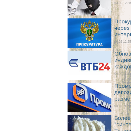
04.02 12:38
Проку
через
интер
04.02 12:25
Обнов
индив
каждо
04.02 11:43
Промс
депоз
разм
04.02 11:28
Более
"синт
Татар