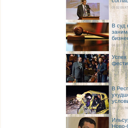
согла
05.02 09:47
В суд
заним
бизне
04.02 17:26
Успех
фести
04.02 17:25
В Рес
ухудш
услов
04.02 16:39
Ильсу
Ново-