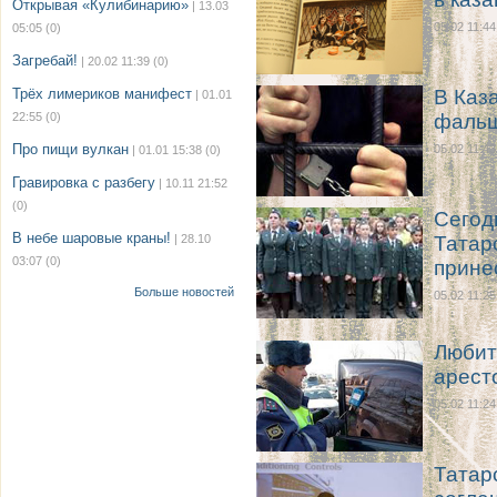
Открывая «Кулибинарию»
| 13.03
05.02 11:44
05:05
(0)
Загребай!
| 20.02 11:39
(0)
Трёх лимериков манифест
В Каз
| 01.01
22:55
(0)
фальш
Про пищи вулкан
05.02 11:43
| 01.01 15:38
(0)
Гравировка с разбегу
| 10.11 21:52
(0)
Сегод
В небе шаровые краны!
| 28.10
Татар
03:07
(0)
прине
Больше новостей
05.02 11:25
Любит
арест
05.02 11:24
Татар