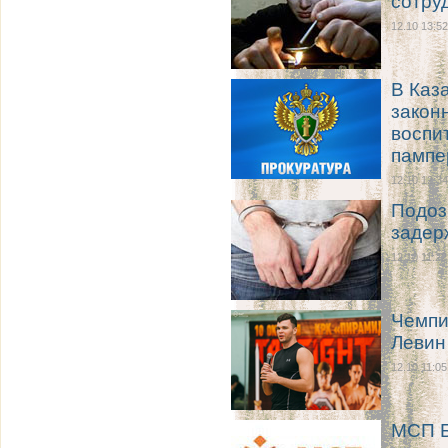
сотру
12.10 13:52
В Каз
закон
воспи
пампе
12.10 12:34
Подоз
задер
12.10 11:22
Чемпи
Левин
12.10 11:05
МСП Б