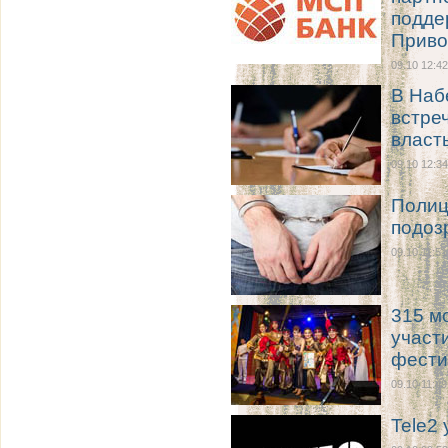
подде
Приво
09.10 12:42
В Наб
встре
власт
09.10 12:34
Полиц
подоз
09.10 11:51
315 м
участ
фести
09.10 11:49
Tele2