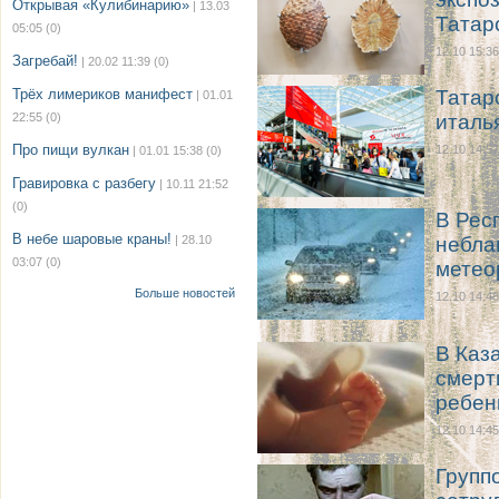
Открывая «Кулибинарию»
| 13.03
Татар
05:05
(0)
12.10 15:36
Загребай!
| 20.02 11:39
(0)
Трёх лимериков манифест
Татар
| 01.01
22:55
(0)
италь
Про пищи вулкан
12.10 14:57
| 01.01 15:38
(0)
Гравировка с разбегу
| 10.11 21:52
(0)
В Рес
В небе шаровые краны!
| 28.10
небла
03:07
(0)
метео
Больше новостей
12.10 14:48
В Каз
смерт
ребен
12.10 14:45
Групп