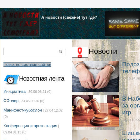
А новости (свежие) тут где?
Новости
Подоз
Поиск по системе сайтов
телеф
Новостная лента
12.10 16:25
Инициатива
| 30.06 03:21
(0)
В Наб
ФФ-сюр
| 23.05 05:36
(0)
за ор
Манифест-кубослон
| 27.04 12:32
игр
(0)
12.10 15:55
Конференция и презентация
|
Шишки
09.04 01:13
(0)
экспо