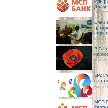
млн р
Дальн
12.10 10:56
Специ
гражд
недви
09.10 17:57
В Тат
нарко
09.10 14:57
«Рост
порто
09.10 13:42
МСП Б
партн