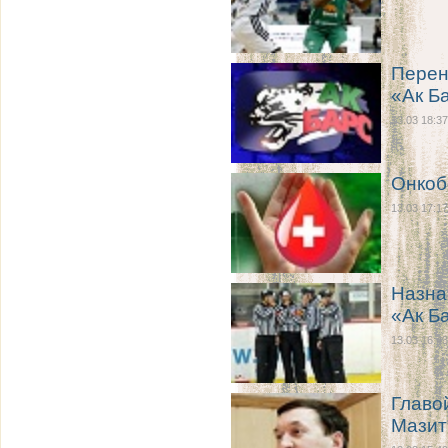
Перен
«Ак Б
13.03 18:37
Онкоб
13.03 17:17
Назна
«Ак Б
13.03 16:43
Главо
Мазит