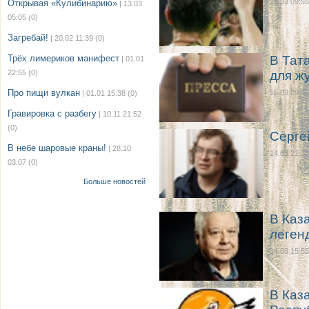
15.03 09:55
Открывая «Кулибинарию»
| 13.03
05:05
(0)
Загребай!
| 20.02 11:39
(0)
Трёх лимериков манифест
В Тат
| 01.01
22:55
(0)
для ж
Про пищи вулкан
15.03 09:46
| 01.01 15:38
(0)
Гравировка с разбегу
| 10.11 21:52
(0)
Серге
В небе шаровые краны!
| 28.10
14.03 21:35
03:07
(0)
Больше новостей
В Каз
леген
14.03 15:55
В Каз