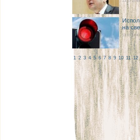
13.03 15:49
Испол
на св
13.03 14:47
1
2
3
4
5
6
7
8
9
10
11
12