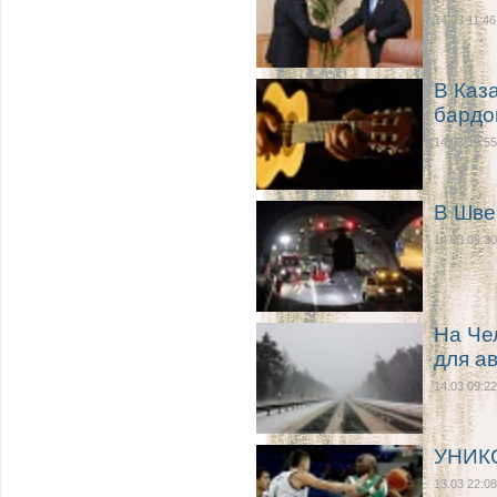
14.03 11:46
В Каз
бардо
14.03 10:55
В Шве
14.03 09:30
На Че
для а
14.03 09:22
УНИКС
13.03 22:08