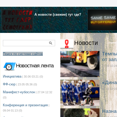
А новости (свежие) тут где?
Новости
Темпы
Поиск по системе сайтов
от за
Новостная лента
15.03 10:24
Инициатива
| 30.06 03:21
(0)
«Дина
ФФ-сюр
| 23.05 05:36
(0)
15.03 10:15
Манифест-кубослон
| 27.04 12:32
(0)
Конференция и презентация
|
Назна
09.04 01:13
(0)