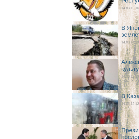
Респу
14.03 15:16
В Япо
земле
14.03 14:19
Алекс
культ
14.03 12:29
В Каз
14.03 12:12
Прези
посло