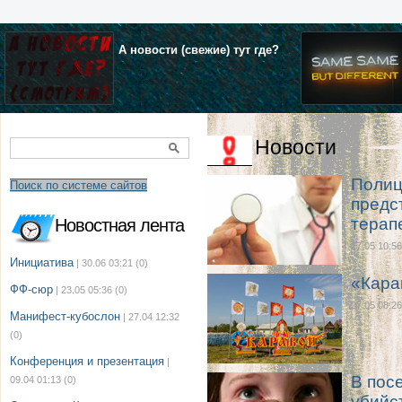
А новости (свежие) тут где?
Новости
Полиц
Поиск по системе сайтов
предс
терап
Новостная лента
27.05 10:56
Инициатива
| 30.06 03:21
(0)
«Кара
ФФ-сюр
| 23.05 05:36
(0)
27.05 08:26
Манифест-кубослон
| 27.04 12:32
(0)
Конференция и презентация
|
В пос
09.04 01:13
(0)
убийс