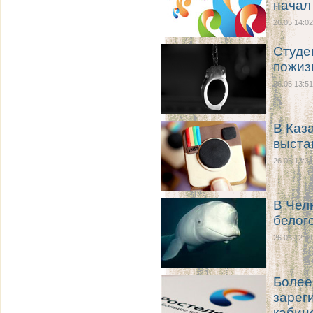
начал
26.05 14:02
Студе
пожиз
26.05 13:51
В Каз
выста
26.05 13:31
В Чел
белог
26.05 12:41
Более
зарег
кабин