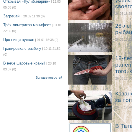
Открывая «Кулибинарию»
| 13.03
своег
05:05
(0)
26.05 18:28
Загребай!
| 20.02 11:39
(0)
Трёх лимериков манифест
28-ле
| 01.01
22:55
(0)
рыбац
Про пищи вулкан
26.05 17:32
| 01.01 15:38
(0)
Гравировка с разбегу
| 10.11 21:52
(0)
18-ле
В небе шаровые краны!
| 28.10
ранен
03:07
(0)
того, 
Больше новостей
26.05 17:30
Казан
за по
26.05 17:26
В Тат