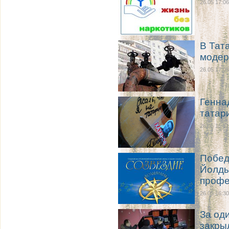
26.05 17:06
В Тат
модер
26.05 17:05
Генна
татари
26.05 16:31
Побед
Йолды
профе
26.05 16:30
За од
закры