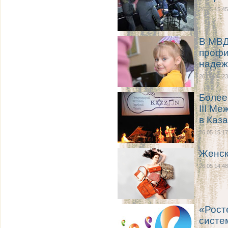
26.05 15:45
В МВД
профи
надеж
26.05 15:23
Более
III М
в Каз
26.05 15:17
Женск
26.05 14:48
«Рост
систе