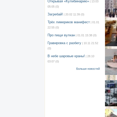
Открывая «Кулибинарию»
| 13.03
05:05
(0)
Загребай!
| 20.02 11:39
(0)
Трёх лимериков манифест
| 01.01
22:55
(0)
Про пищи вулкан
| 01.01 15:38
(0)
Гравировка с разбегу
| 10.11 21:52
(0)
В небе шаровые краны!
| 28.10
03:07
(0)
Больше новостей