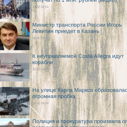
28.02 09:54
Министр транспорта России Игорь
Левитин приедет в Казань
28.02 09:35
К неуправляемой Costa Allegra идут
корабли
28.02 09:27
На улице Карла Маркса образовала
огромная пробка
28.02 09:04
Полиция и прокуратура произвела о