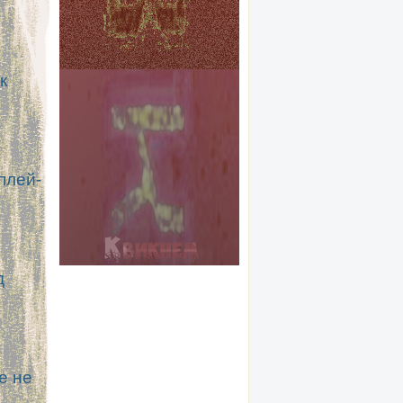
к
плей-
д
е не