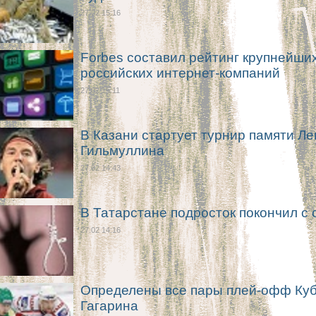
27.02 15:16
Forbes составил рейтинг крупнейши
российских интернет-компаний
27.02 15:11
В Казани стартует турнир памяти Л
Гильмуллина
27.02 14:43
В Татарстане подросток покончил с 
27.02 14:16
Определены все пары плей-офф Ку
Гагарина