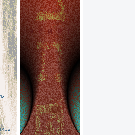
сь
пись