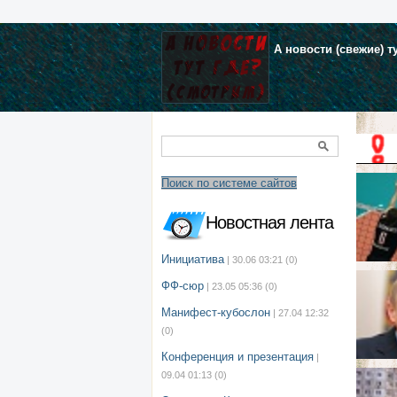
А новости (свежие) т
Поиск по системе сайтов
Новостная лента
Инициатива
| 30.06 03:21
(0)
ФФ-сюр
| 23.05 05:36
(0)
Манифест-кубослон
| 27.04 12:32
(0)
Конференция и презентация
|
09.04 01:13
(0)