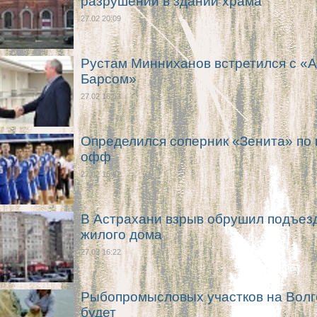
разрушений в здании храма
27.02 20:09
Рустам Минниханов встретился с «А
Барсом»
27.02 16:53
Определился соперник «Зенита» по 
офф
27.02 16:42
В Астрахани взрыв обрушил подъез
жилого дома
27.02 16:22
Рыбопромысловых участков на Волг
будет