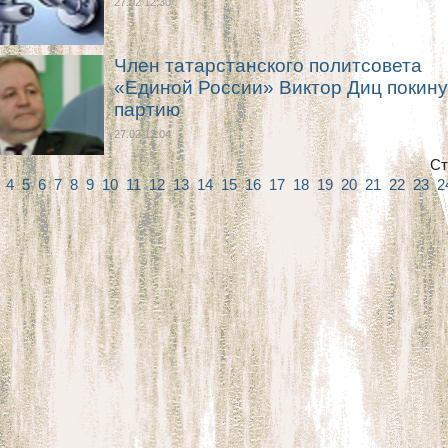
27.02 12:30
Член татарстанского политсовета
«Единой России» Виктор Диц покин
партию
27.02 12:04
Ст
3
4
5
6
7
8
9
10
11
12
13
14
15
16
17
18
19
20
21
22
23
2