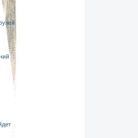
рузей
ний
йдет