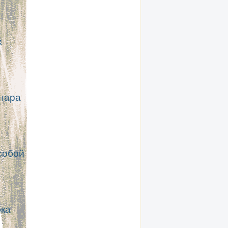
х
енара
собой
бка