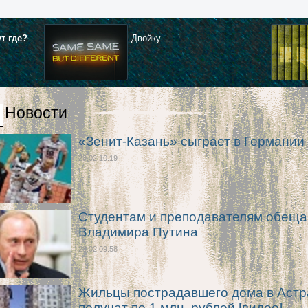
ут где?
Двойку
Новости
«Зенит-Казань» сыграет в Германии
28.02 10:19
Студентам и преподавателям обещ
Владимира Путина
28.02 09:58
Жильцы пострадавшего дома в Астр
получат по 1 млн. рублей [видео]