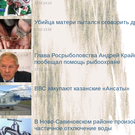
27.02 14:14
Убийца матери пытался оговорить д
27.02 13:59
Глава Росрыболовства Андрей Край
пообещал помощь рыбоохране
27.02 13:42
ВВС закупают казанские «Ансаты»
27.02 12:46
В Ново-Савиновском районе произо
частичное отключение воды