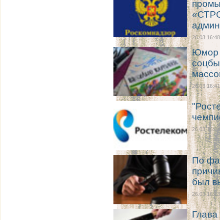
промы
«СТРО
админ
26.03 16:48
Юмор 
соцбы
массо
26.03 16:41
"Рост
чемпи
26.03 16:34
По фа
причи
был в
26.03 16:13
Глава