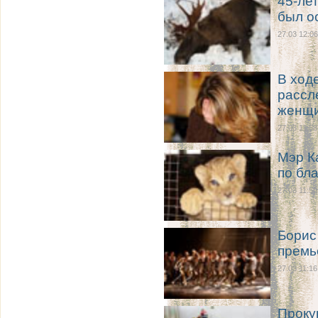
45-ле
был о
27.03 12:06
В ход
рассл
женщи
27.03 11:58
Мэр К
по бл
27.03 11:50
Борис
премь
27.03 11:16
Проку