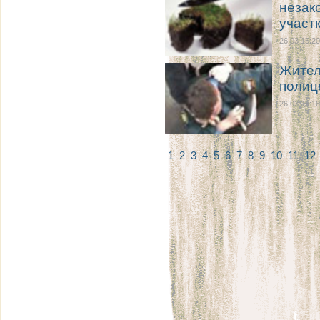
незак
участк
26.03 15:20
Жител
полиц
26.03 15:16
1
2
3
4
5
6
7
8
9
10
11
12