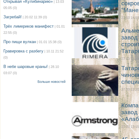
Открывая «Кулибинарию»
| 13.03
сокро
05:05
(0)
"Мане
Загребай!
| 20.02 11:39
(0)
27.03 14:53
Трёх лимериков манифест
| 01.01
Альме
22:55
(0)
завод
Про пищи вулкан
| 01.01 15:38
(0)
строи
Татар
Гравировка с разбегу
| 10.11 21:52
(0)
27.03 13:23
В небе шаровые краны!
| 28.10
Татар
03:07
(0)
чинов
специ
Больше новостей
27.03 13:20
Компа
завод
«Алаб
27.03 13:15