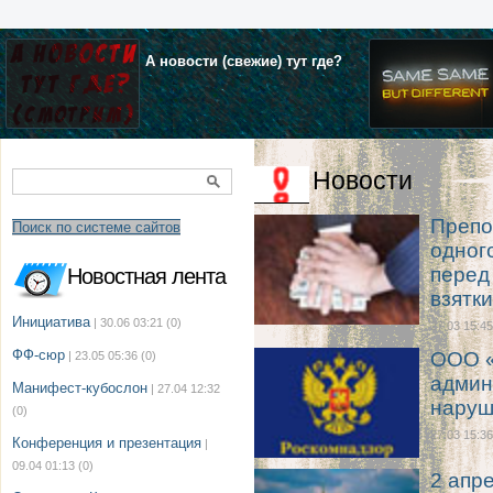
А новости (свежие) тут где?
Новости
Препо
Поиск по системе сайтов
одног
перед
Новостная лента
взятки
Инициатива
| 30.06 03:21
(0)
27.03 15:45
ФФ-сюр
ООО «
| 23.05 05:36
(0)
админ
Манифест-кубослон
| 27.04 12:32
наруш
(0)
27.03 15:36
Конференция и презентация
|
09.04 01:13
(0)
2 апр