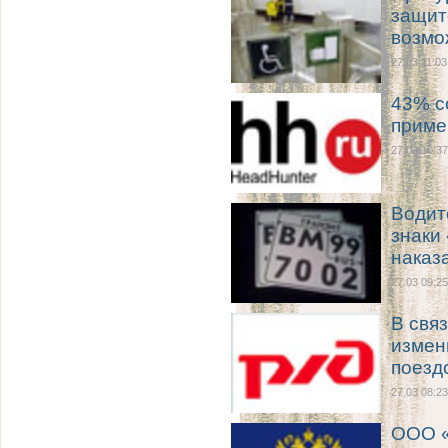
защит
возмо
27.03 11:03
43% с
приме
27.03 10:37
Водит
знаки
наказ
27.03 09:25
В свя
измен
поезд
27.03 08:23
ООО «