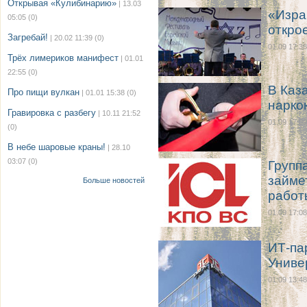
Открывая «Кулибинарию»
| 13.03
«Изра
05:05
(0)
откро
Загребай!
| 20.02 11:39
(0)
01.09 17:38
Трёх лимериков манифест
| 01.01
22:55
(0)
В Каз
Про пищи вулкан
| 01.01 15:38
(0)
нарко
Гравировка с разбегу
| 10.11 21:52
01.09 17:09
(0)
В небе шаровые краны!
| 28.10
03:07
(0)
Групп
займе
Больше новостей
работ
01.09 17:08
ИТ-па
Униве
01.09 13:48