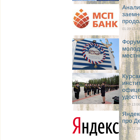
Анали
заемн
продо
01.09 13:43
Форум
молод
мест
01.09 13:42
Курса
инсти
офице
удост
01.09 13:06
Яндек
про Д
01.09 12:16