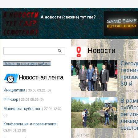
А новости (свежие) тут где?
Новости
Сегодн
Поиск по системе сайтов
техни
прозв
Новостная лента
30-й
Инициатива
| 30.06 03:21
(0)
01.09 18:06
ФФ-сюр
В рам
| 23.05 05:36
(0)
суббо
Манифест-кубослон
| 27.04 12:32
регио
(0)
ликви
Конференция и презентация
|
свало
09.04 01:13
(0)
01.09 17:42