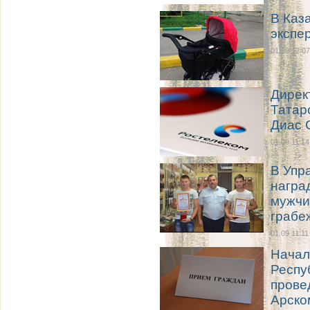
В Каз
экспе
01.09 12:07
Дирек
Татар
Диас 
01.09 11:14
В Упр
награ
мужчи
грабе
01.09 11:11
Начал
Респу
прове
Арско