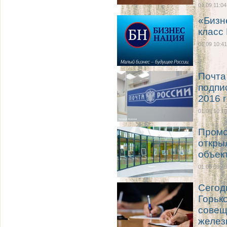
01.09 11:04
«Бизн
класс
01.09 10:41
Почта
подпи
2016 
01.09 10:10
Промс
откры
объек
01.09 09:49
Сегод
Горьк
совещ
желез