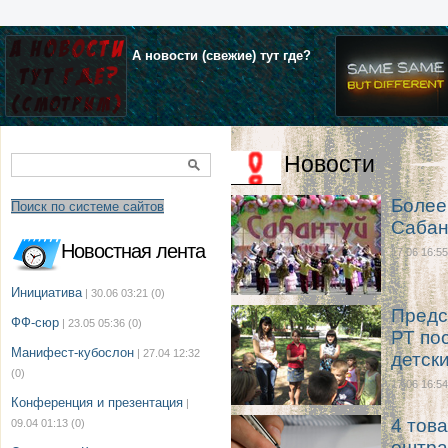
А новости (свежие) тут где?
Новости
Более
Поиск по системе сайтов
Сабан
Новостная лента
17.06 16:55
Инициатива
| 30.06 03:21
(0)
Предс
ФФ-сюр
| 23.05 05:36
(0)
РТ по
Манифест-кубослон
| 27.04 12:32
детск
(0)
17.06 16:54
Конференция и презентация
|
4 тов
09.04 01:13
(0)
оштра