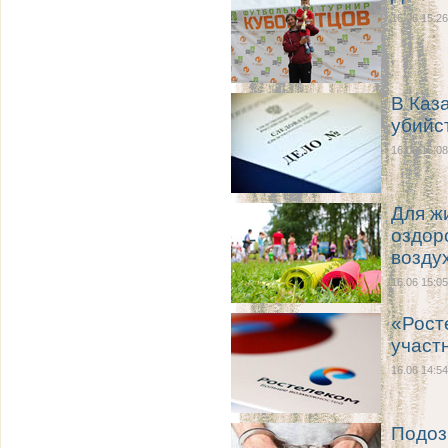
16.06 15:26
В Каз
убийс
16.06 15:08
Для ж
оздор
возду
16.06 15:05
«Рост
участ
16.06 14:54
Подоз