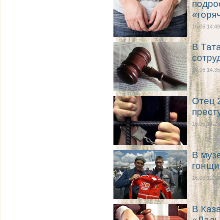
подро
«горя
16.06 14:49
В Тат
сотру
16.06 14:35
Отец 
прест
16.06 14:23
В муз
гонщи
16.06 12:14
В Каз
«Даль