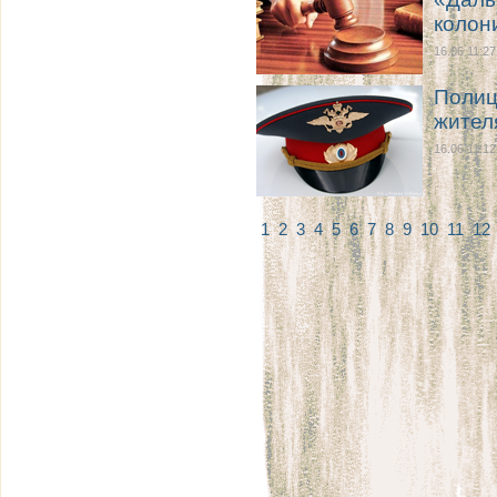
колон
16.06 11:27
Полиц
жител
16.06 11:12
1
2
3
4
5
6
7
8
9
10
11
12