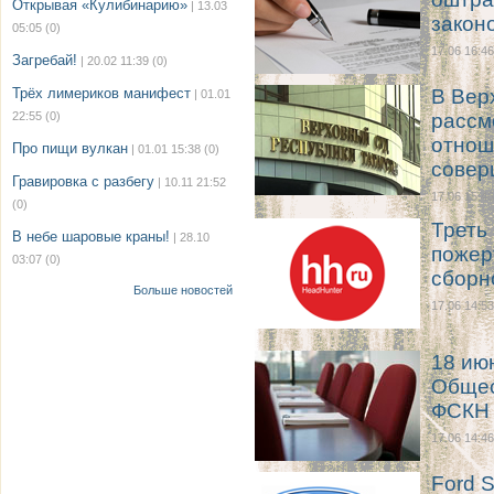
Открывая «Кулибинарию»
| 13.03
закон
05:05
(0)
17.06 16:46
Загребай!
| 20.02 11:39
(0)
Трёх лимериков манифест
В Вер
| 01.01
22:55
(0)
рассм
отнош
Про пищи вулкан
| 01.01 15:38
(0)
совер
Гравировка с разбегу
| 10.11 21:52
17.06 15:46
(0)
Треть
В небе шаровые краны!
| 28.10
пожер
03:07
(0)
сборн
Больше новостей
17.06 14:53
18 ию
Общес
ФСКН 
17.06 14:46
Ford S