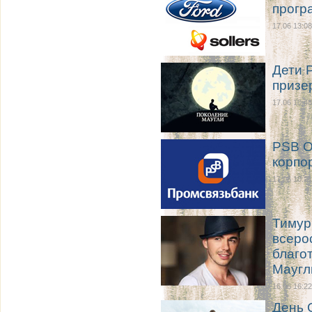
прогр
17.06 13:08
Дети 
призе
17.06 10:48
PSB O
корпо
17.06 10:21
Тимур
всеро
благо
Маугл
16.06 16:22
День 