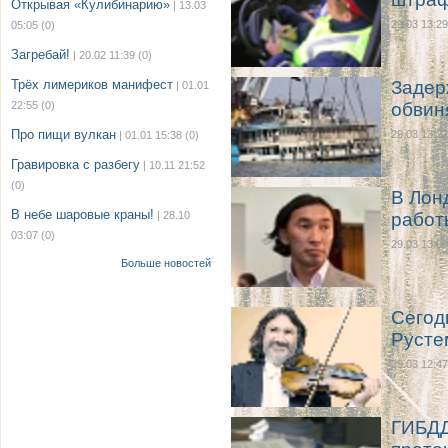
Открывая «Кулибинарию»
| 13.03
29.03 13:29
05:05
(0)
Загребай!
| 20.02 11:39
(0)
Трёх лимериков манифест
Задер
| 01.01
22:55
(0)
обвин
Про пищи вулкан
29.03 13:22
| 01.01 15:38
(0)
Гравировка с разбегу
| 10.11 21:52
(0)
В Лон
В небе шаровые краны!
| 28.10
работ
03:07
(0)
29.03 13:00
Больше новостей
Сегод
Русте
29.03 12:47
ГИБДД