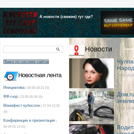
А новости (свежие) тут где?
Новости
Чулпа
Поиск по системе сайтов
Народ
Новостная лента
29.03 14:05
Инициатива
| 30.06 03:21
(0)
Дом.r
ФФ-сюр
| 23.05 05:36
(0)
земл
Манифест-кубослон
| 27.04 12:32
29.03 13:49
(0)
Конференция и презентация
|
Водит
09.04 01:13
(0)
штра