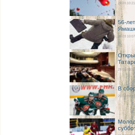
29.03 10:21
56-ле
Ямаш
29.03 10:07
Откры
Татар
29.03 09:57
В сбо
29.03 09:43
Молод
суббо