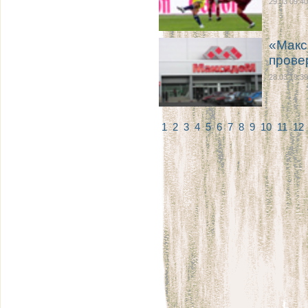
29.03 09:40
«Макс
прове
28.03 19:39
1
2
3
4
5
6
7
8
9
10
11
12