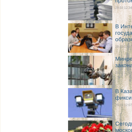
проток
29.03 12:34
В Инт
госуд
образ
29.03 12:30
Минре
закон
29.03 12:10
В Каз
фикси
29.03 12:07
Сегод
моско