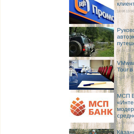
клиен
14.08 13:56
Руков
автоэ
путеш
14.08 13:07
VMwar
Tour в
14.08 12:56
МСП Б
«Инте
модер
средн
14.08 10:55
Казан