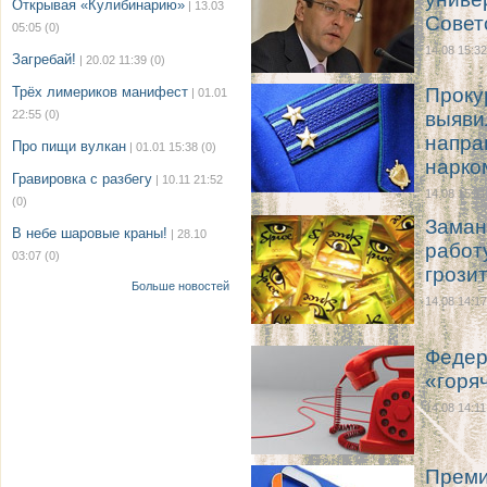
Открывая «Кулибинарию»
| 13.03
Совет
05:05
(0)
14.08 15:32
Загребай!
| 20.02 11:39
(0)
Трёх лимериков манифест
Проку
| 01.01
22:55
(0)
выяви
напра
Про пищи вулкан
| 01.01 15:38
(0)
нарко
Гравировка с разбегу
| 10.11 21:52
14.08 15:11
(0)
Заман
В небе шаровые краны!
| 28.10
работ
03:07
(0)
грози
Больше новостей
14.08 14:17
Федер
«горя
14.08 14:11
Премиа