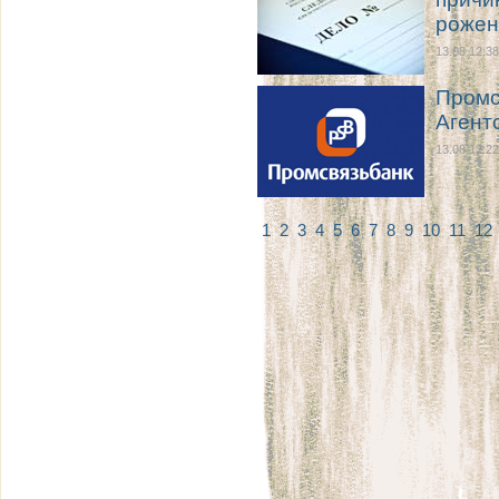
рожен
13.08 12:38
Промс
Агент
13.08 12:22
1
2
3
4
5
6
7
8
9
10
11
12