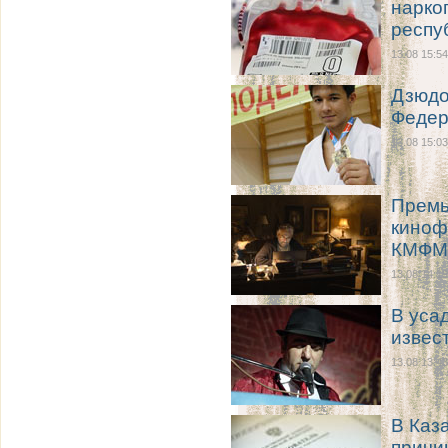
нарко
респу
13.08 15:54
Дзюдо
Федер
13.08 15:03
Премь
киноф
КМФМ
13.08 14:19
В уса
извес
13.08 13:43
В Каз
причи