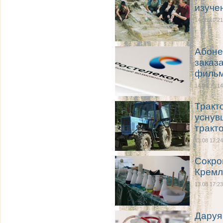
изуче
14.08 10:21
Абоне
заказ
филь
14.08 10:14
Тракт
уснув
тракт
13.08 17:24
Сокро
Кремл
13.08 17:23
Даруя