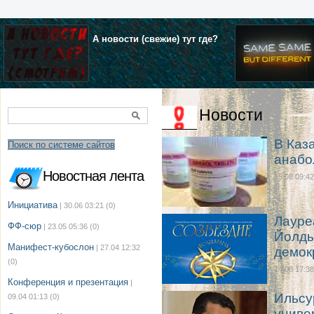
А новости (свежие) тут где?
Новости
В Каз
Поиск по системе сайтов
анабо
Новостная лента
15.08 09:42
Инициатива
| 30.06 03:21
(0)
Лауре
ФФ-сюр
| 23.05 05:36
(0)
Йолды
Манифест-кубослон
| 27.04 12:32
демок
(0)
14.08 17:38
Конференция и презентация
|
Ильсу
09.04 01:13
(0)
униве