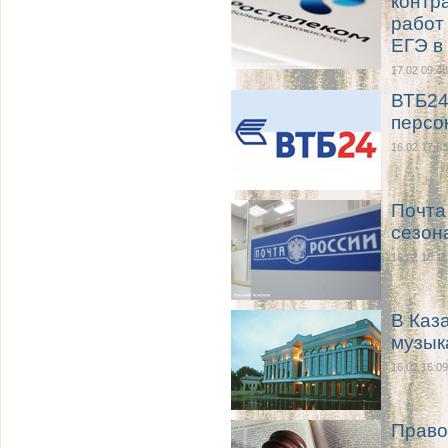
контр
работ
ЕГЭ в
17.02 09:48
ВТБ24
персо
16.02 17:33
Почта
сезон
16.02 16:11
В Каз
музык
16.02 16:09
Право