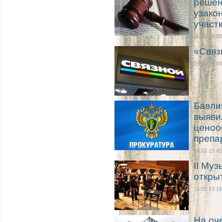
решен
узако
участ
16.02 16:08
«Связ
16.02 14:08
Бавли
выяви
ценоо
препа
16.02 13:45
II Му
откры
16.02 13:16
На оч