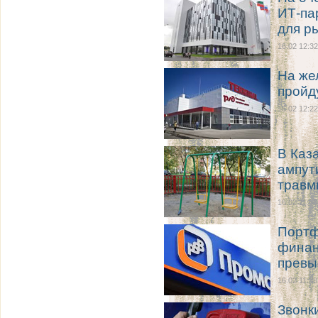
ИТ-па
для р
16.02 12:32
На же
пройд
16.02 12:22
В Каз
ампут
травм
16.02 11:56
Портф
финан
превы
16.02 11:38
Звонк