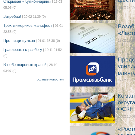
Открывая «Кулибинарию»
| 13.03
17.02 12:35
05:05
(0)
Загребай!
| 20.02 11:39
(0)
Трёх лимериков манифест
Возоб
| 01.01
22:55
(0)
«Ласт
Про пищи вулкан
17.02 12:10
| 01.01 15:38
(0)
Гравировка с разбегу
| 10.11 21:52
(0)
Предс
В небе шаровые краны!
| 28.10
усили
03:07
(0)
влият
Больше новостей
17.02 10:57
Коман
округ
ФСКН 
17.02 10:56
«Рост