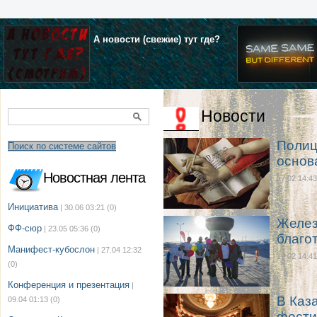
А новости (свежие) тут где?
Новости
Полиц
Поиск по системе сайтов
основ
Новостная лента
17.02 14:43
Инициатива
| 30.06 03:21
(0)
Желез
ФФ-сюр
| 23.05 05:36
(0)
благо
Манифест-кубослон
| 27.04 12:32
17.02 14:41
(0)
Конференция и презентация
|
В Каз
09.04 01:13
(0)
фести