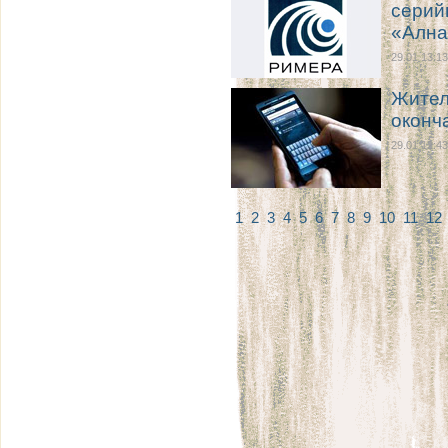
серий
«Ална
29.01 13:13
Жител
оконч
29.01 12:43
1
2
3
4
5
6
7
8
9
10
11
12