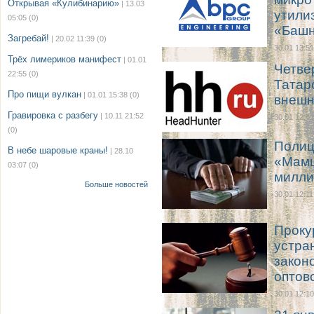
Открывая «Кулибинарию»
| 13.03
утили
05:05
(0)
«Баш
Загребай!
| 20.02 11:39
(0)
30.01 13:51
Трёх лимериков манифест
| 01.01
Четве
22:55
(0)
Татар
Про пищи вулкан
| 01.01 15:38
(0)
внешн
Гравировка с разбегу
| 10.11 21:52
30.01 12:41
(0)
Полиц
В небе шаровые краны!
| 28.10
«Мамш
03:07
(0)
милли
Больше новостей
30.01 12:11
Проку
устра
закон
оптов
30.01 12:10