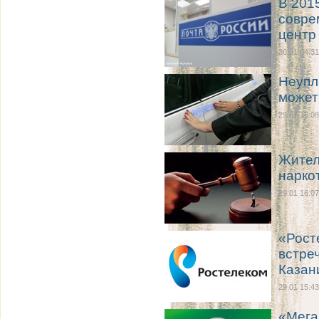
В 201
совре
центр
30.01 04:31
Неупл
может
29.01 16:08
Жител
нарко
29.01 16:07
«Рост
встре
Казан
29.01 15:43
«Мега