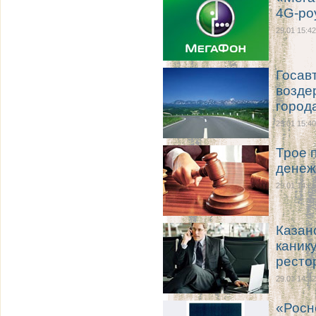
4G-ро
29.01 15:42
Госав
возде
город
29.01 15:40
Трое 
денеж
29.01 14:35
Казан
каник
ресто
29.01 14:32
«Росн