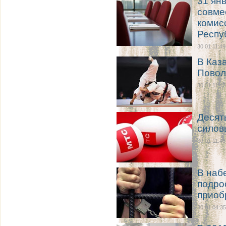
31 ян
совме
комис
Респу
30.01 11:49
В Каз
Повол
30.01 11:47
Десят
силов
30.01 11:46
В наб
подро
приоб
30.01 04:35