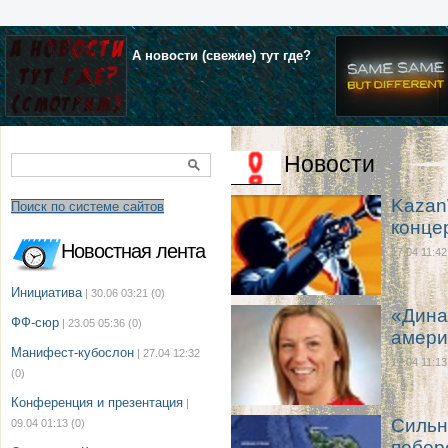
А новости (свежие) тут где?
Новости
Kazan
Поиск по системе сайтов
конце
Новостная лента
17.04 11:42
Инициатива
| 30.06 03:21
(0)
«Дина
ФФ-сюр
| 23.05 05:36
(0)
амери
Манифест-кубослон
| 27.04 12:32
17.04 11:13
(0)
Конференция и презентация
|
Сильн
09.04 01:13
(0)
побер