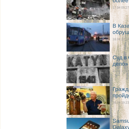
более
17.04 09:27
В Каз
обруш
16.04 22:10
Суд в
дело»
16.04 19:39
Гражд
пройд
16.04 19:23
Samsu
Galax