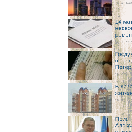
16.04 14:48
14 ма
несво
ремон
16.04 14:02
Госду
штраф
Петер
16.04 13:57
В Каз
жител
16.04 13:37
Прист
Алекс
наказ