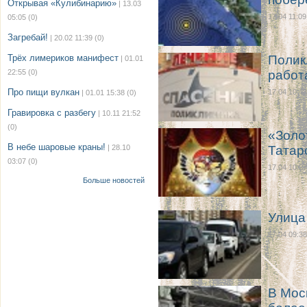
Открывая «Кулибинарию»
| 13.03
17.04 11:09
05:05
(0)
Загребай!
| 20.02 11:39
(0)
Трёх лимериков манифест
Полик
| 01.01
22:55
(0)
работ
Про пищи вулкан
17.04 10:48
| 01.01 15:38
(0)
Гравировка с разбегу
| 10.11 21:52
(0)
«Золо
В небе шаровые краны!
| 28.10
Татар
03:07
(0)
17.04 10:27
Больше новостей
Улица
17.04 09:38
В Мос