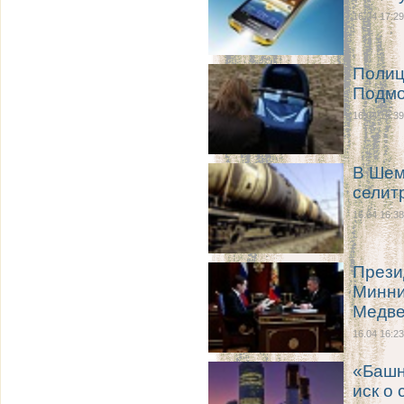
16.04 17:29
Полиц
Подмо
16.04 16:39
В Шем
селит
16.04 16:38
Прези
Минни
Медв
16.04 16:23
«Башн
иск о