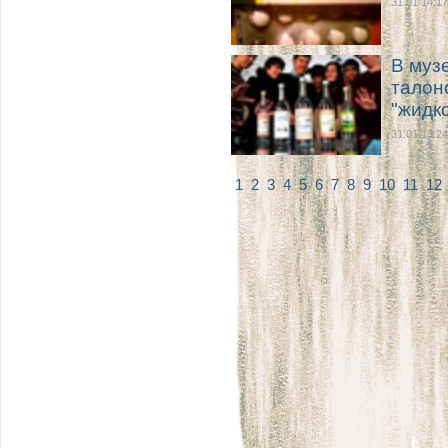
31.01 14:17
В муз
талон
"жидк
31.01 13:24
1
2
3
4
5
6
7
8
9
10
11
12