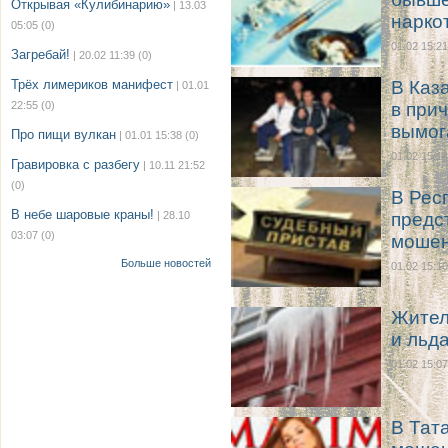
Открывая «Кулибинарию»
| 13.03
нарко
05:05
(0)
01.02 15:21
Загребай!
| 20.02 11:39
(0)
Трёх лимериков манифест
В Каз
| 01.01
22:55
(0)
в при
вымог
Про пищи вулкан
| 01.01 15:38
(0)
01.02 15:14
Гравировка с разбегу
| 10.11 21:52
(0)
В Рес
В небе шаровые краны!
| 28.10
предс
03:07
(0)
мошен
Больше новостей
01.02 15:10
Жител
и льд
01.02 15:07
В Тат