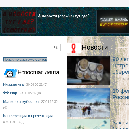
А новости (свежие) тут где?
Новости
90 лет
Поиск по системе сайтов
Петро
сбере
Новостная лента
01.02 15:38
Инициатива
| 30.06 03:21
(0)
10 фе
ФФ-сюр
| 23.05 05:36
(0)
Росси
Манифест-кубослон
| 27.04 12:32
01.02 15:25
(0)
Конференция и презентация
|
Закры
09.04 01:13
(0)
бывше