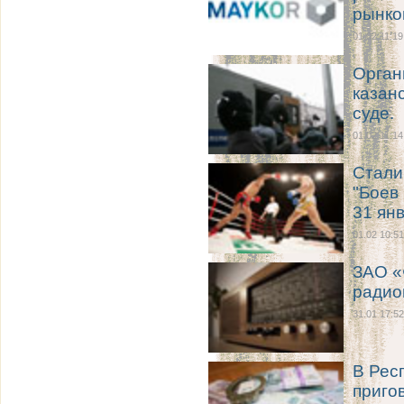
рынко
01.02 11:19
Орган
казан
суде.
01.02 11:14
Стали
"Боев
31 янв
01.02 10:51
ЗАО «
радио
31.01 17:52
В Рес
приго