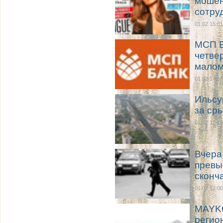
мошен
сотру
01.02 15:01
МСП Б
четве
малом
01.02 14:58
Ильсу
за ср
01.02 12:16
Вчера
превы
сконч
01.02 12:00
MAYKO
регио