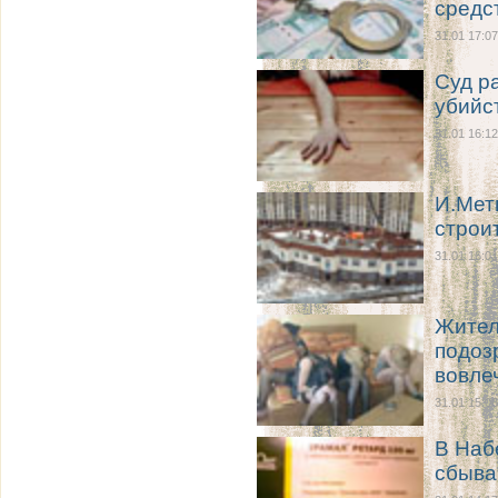
средс
31.01 17:07
Суд р
убийс
31.01 16:12
И.Мет
строи
31.01 16:01
Жител
подоз
вовле
31.01 15:06
В Наб
сбыва