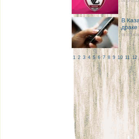
09.10 15:12
В Каз
драке
09.10 14:29
1
2
3
4
5
6
7
8
9
10
11
12