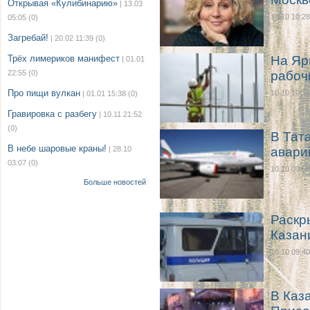
Открывая «Кулибинарию»
| 13.03
10.10 10:28
05:05
(0)
Загребай!
| 20.02 11:39
(0)
Трёх лимериков манифест
На Яр
| 01.01
22:55
(0)
рабоч
Про пищи вулкан
10.10 10:14
| 01.01 15:38
(0)
Гравировка с разбегу
| 10.11 21:52
(0)
В Тат
В небе шаровые краны!
| 28.10
авари
03:07
(0)
10.10 09:50
Больше новостей
Раскр
Казан
10.10 09:40
В Каз