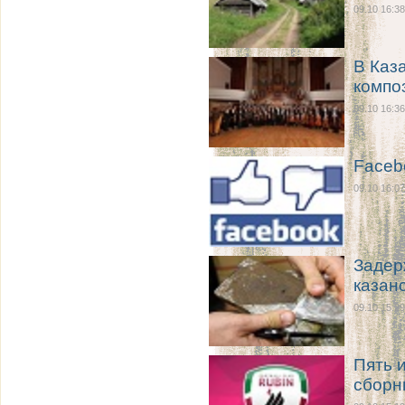
09.10 16:38
В Каз
компо
09.10 16:36
Faceb
09.10 16:07
Задер
казан
09.10 15:29
Пять 
сборн