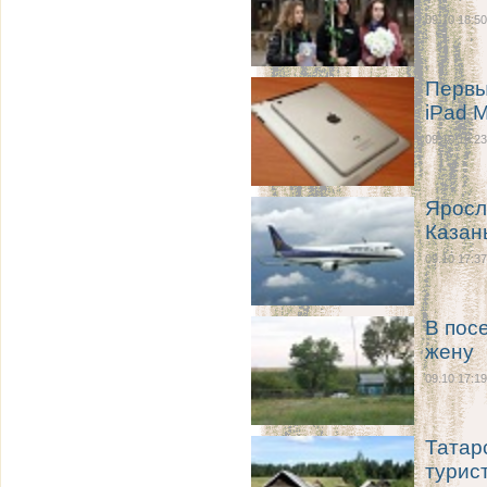
09.10 18:50
Первы
iPad M
09.10 18:23
Яросл
Казан
09.10 17:37
В пос
жену
09.10 17:19
Татар
турис