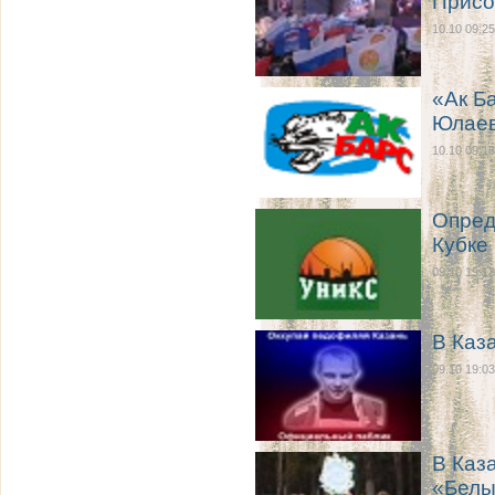
Присо
10.10 09:25
«Ак Б
Юлае
10.10 09:18
Опред
Кубке
09.10 19:13
В Каз
09.10 19:03
В Каз
«Белы