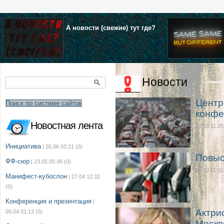
А новости (свежие) тут где?
Новости
Центр
Поиск по системе сайтов
конфе
Новостная лента
10.10 11:25
Инициатива
| 30.06 03:21
(0)
Повыс
ФФ-сюр
| 23.05 05:36
(0)
10.10 11:11
Манифест-кубослон
| 27.04 12:32
(0)
Конференция и презентация
|
Актри
09.04 01:13
(0)
Москв