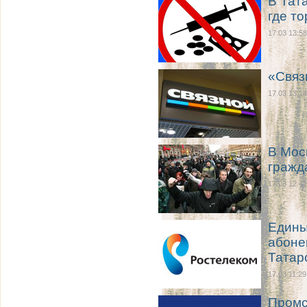
В Тат
где т
17.03 13:58
«Связ
17.03 13:18
В Мос
гражд
17.03 12:41
Едины
абоне
Татар
17.03 11:29
Промс