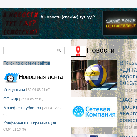
А новости (свежие) тут где?
Новости
В Каз
Поиск по системе сайтов
«Дина
европ
Новостная лента
2013/
Инициатива
| 30.06 03:21
(0)
17.03 17:16
ФФ-сюр
ОАО «
| 23.05 05:36
(0)
проек
Манифест-кубослон
| 27.04 12:32
энерг
(0)
совер
Конференция и презентация
|
17.03 17:15
09.04 01:13
(0)
Начал