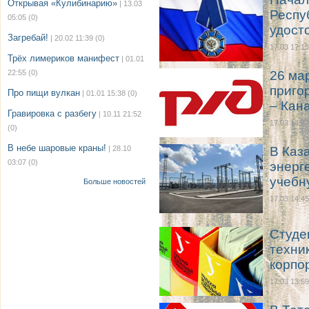
Открывая «Кулибинарию»
| 13.03
Респу
05:05
(0)
удост
Загребай!
| 20.02 11:39
(0)
17.03 17:13
Трёх лимериков манифест
| 01.01
22:55
(0)
26 ма
приго
Про пищи вулкан
| 01.01 15:38
(0)
– Кан
Гравировка с разбегу
| 10.11 21:52
17.03 14:47
(0)
В небе шаровые краны!
| 28.10
В Каз
03:07
(0)
энерг
учебн
Больше новостей
17.03 14:45
Студе
техни
корпо
17.03 13:59