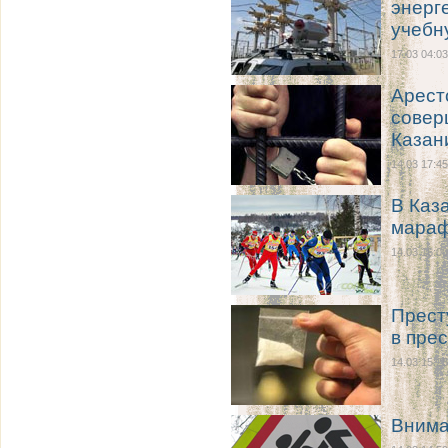
энерг
учебн
17.03 04:03
Арест
совер
Казан
14.03 17:45
В Каз
мара
14.03 16:00
Прест
в пре
14.03 15:25
Внима