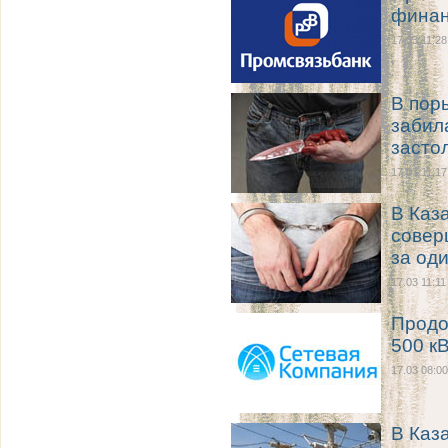
финан
17.03 11:28
В пор
забил
засто
17.03 11:17
В Каз
совер
за од
17.03 11:11
Продо
500 к
17.03 08:00
В Каз