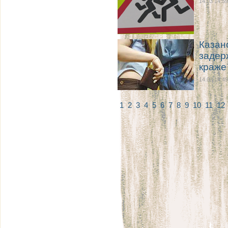
14.03 14:59
Казан
задер
краже
14.03 14:49
1
2
3
4
5
6
7
8
9
10
11
12