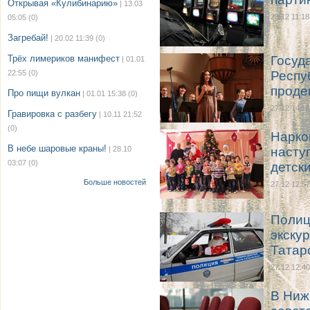
Открывая «Кулибинарию»
| 13.03
29.12 11:18
05:05
(0)
Загребай!
| 20.02 11:39
(0)
Трёх лимериков манифест
Госуд
| 01.01
22:55
(0)
Респу
проде
Про пищи вулкан
| 01.01 15:38
(0)
27.12 14:16
Гравировка с разбегу
| 10.11 21:52
(0)
Нарко
В небе шаровые краны!
| 28.10
насту
03:07
(0)
детск
Больше новостей
27.12 12:57
Полиц
экску
Татар
27.12 12:40
В Ниж