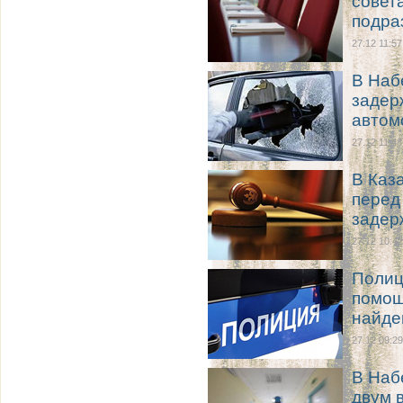
совет
подра
27.12 11:57
В Наб
задер
автом
27.12 11:48
В Каз
перед
задер
27.12 10:42
Полиц
помощ
найде
27.12 09:29
В Наб
двум 