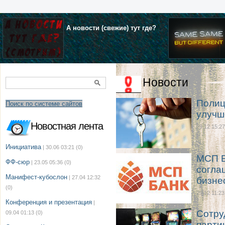
А новости (свежие) тут где?
Новости
Полиц
Поиск по системе сайтов
улучш
Новостная лента
29.12 15:27
Инициатива
| 30.06 03:21
(0)
МСП Б
ФФ-сюр
| 23.05 05:36
(0)
согла
Манифест-кубослон
| 27.04 12:32
бизне
(0)
29.12 11:23
Конференция и презентация
|
Сотру
09.04 01:13
(0)
парти