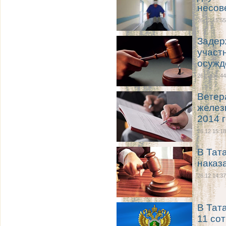
несов
26.12 15:55
Задер
участ
осужд
26.12 15:44
Ветер
желез
2014 
26.12 15:18
В Тат
наказ
26.12 14:37
В Тат
11 со