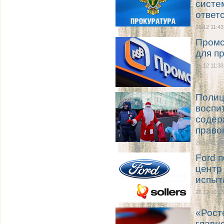
систе
ответ
26.12 11:43
Промс
для п
26.12 11:33
Полиц
воспи
содер
право
26.12 11:18
Ford 
центр
испыт
26.12 10:13
«Рост
главн