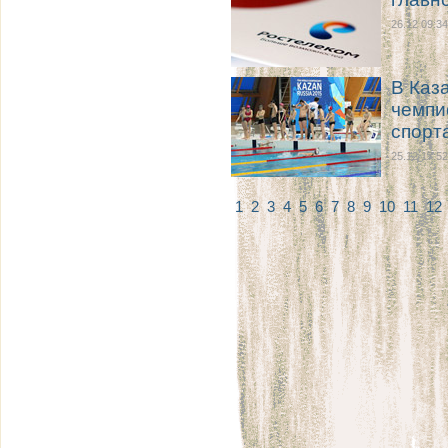
26.12 09:34
В Каз
чемпи
спорт
25.12 17:52
1
2
3
4
5
6
7
8
9
10
11
12