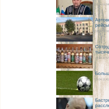
19.04 14:04
Автов
рейсы
19.04 14:00
Сотру
тысяч
19.04 12:57
Больш
19.04 11:41
Бастр
рассл