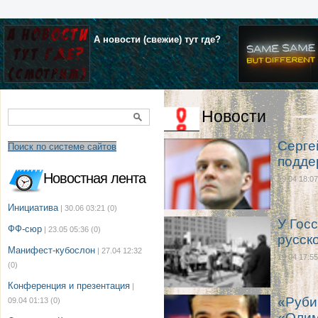
А новости (свежие) тут где?
Новости
Серге
Поиск по системе сайтов
подде
Новостная лента
19.04 18:07
Инициатива
| 30.06 03:21
(0)
У Гос
ФФ-сюр
| 23.05 05:36
(0)
русско
Манифест-кубослон
| 27.04 12:32
19.04 17:55
(0)
Конференция и презентация
|
«Руби
09.04 01:13
(0)
«Олим