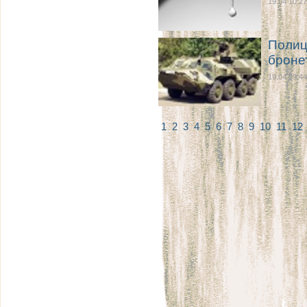
19.04 10:27
Полиц
броне
19.04 09:44
1
2
3
4
5
6
7
8
9
10
11
12