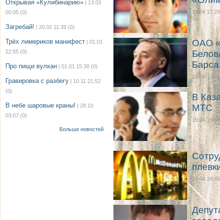
Открывая «Кулибинарию»
| 13.03
19.04 17:29
05:05
(0)
Загребай!
| 20.02 11:39
(0)
Трёх лимериков манифест
ОАО «
| 01.01
22:55
(0)
Белов
Барса
Про пищи вулкан
| 01.01 15:38
(0)
19.04 17:01
Гравировка с разбегу
| 10.11 21:52
(0)
В Каз
В небе шаровые краны!
| 28.10
МТС
03:07
(0)
19.04 16:59
Больше новостей
Сотру
плевк
19.04 16:45
Депут