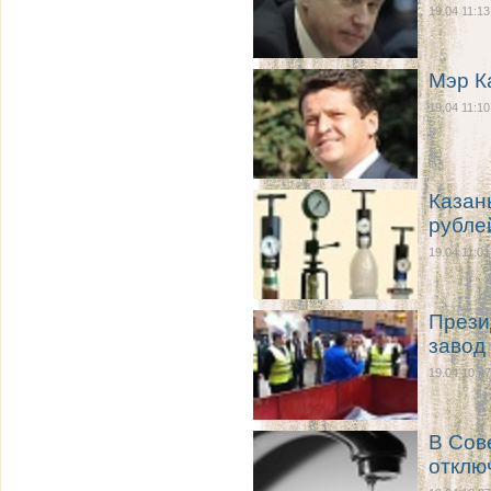
19.04 11:13
Мэр К
19.04 11:10
Казан
рубле
19.04 11:01
Прези
завод
19.04 10:47
В Сов
отклю