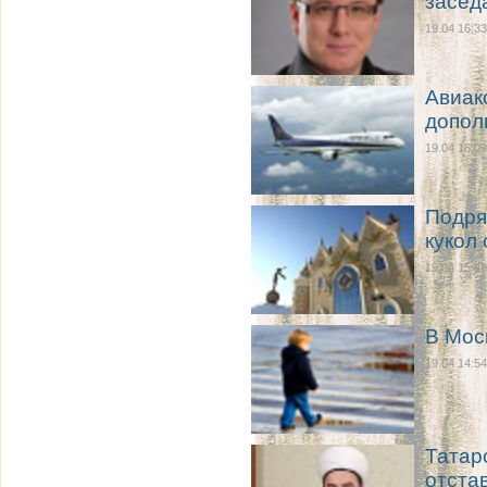
засед
19.04 16:33
Авиак
допол
19.04 16:09
Подря
кукол
19.04 15:48
В Мос
19.04 14:54
Татар
отста