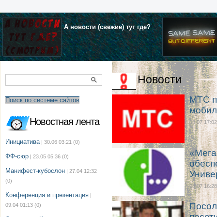
А новости (свежие) тут где?
Новости
МТС п
Поиск по системе сайтов
мобил
Новостная лента
08.07 17:02
Инициатива
| 30.06 03:21
(0)
«Мега
ФФ-сюр
| 23.05 05:36
(0)
обесп
Манифест-кубослон
| 27.04 12:32
Униве
(0)
08.07 16:28
Конференция и презентация
|
Посол
09.04 01:13
(0)
посет