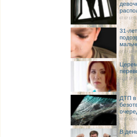
девочк
распо
07.07 17:01
31-ле
подоз
мальч
07.07 16:57
Церем
перев
07.07 16:54
ДТП в
безот
очере
07.07 16:51
В ден