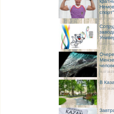
кратн
Немов
спорт
07.07 04:25
Сотру
завод
Униве
07.07 04:22
Очере
Мензе
челов
06.07 16:23
В Каз
05.07 16:26
Завтр