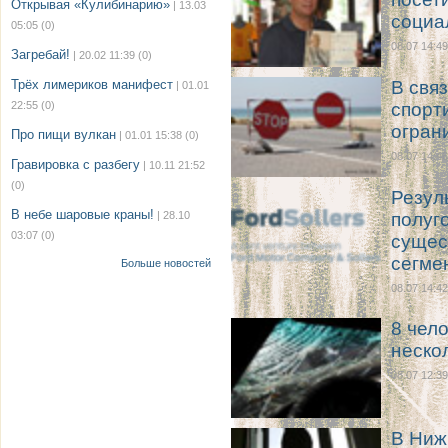
Открывая «Кулибинарию»
| 13.03
социа
05:05
(0)
08.07 14:49
Загребай!
| 20.02 11:39
(0)
Трёх лимериков манифест
В свя
| 01.01
22:55
(0)
спорт
огран
Про пищи вулкан
| 01.01 15:38
(0)
08.07 14:46
Гравировка с разбегу
| 10.11 21:52
(0)
Резул
В небе шаровые краны!
| 28.10
полуг
03:07
(0)
сущес
сегме
Больше новостей
08.07 14:42
8 чел
неско
08.07 12:39
В Ниж