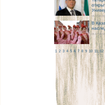
откры
Униве
05.07 15:00
В Каз
насле
05.07 14:56
1
2
3
4
5
6
7
8
9
10
11
12