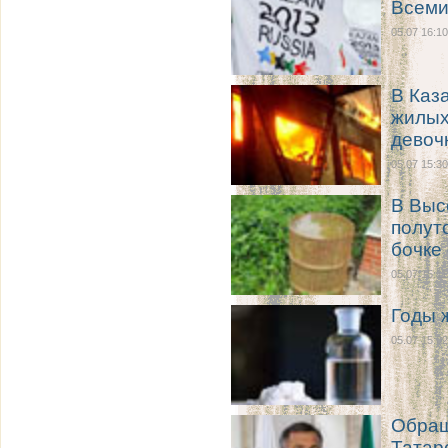
Всеми
05.07 16:10
В Каз
жилых
девоч
05.07 15:30
В Выс
полут
бочке 
05.07 15:11
Годы 
05.07 15:02
Обращ
Татар