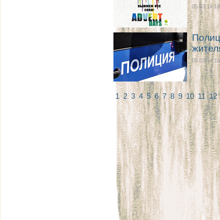
05.03 14:18
Полиц
жител
05.03 14:16
1
2
3
4
5
6
7
8
9
10
11
12