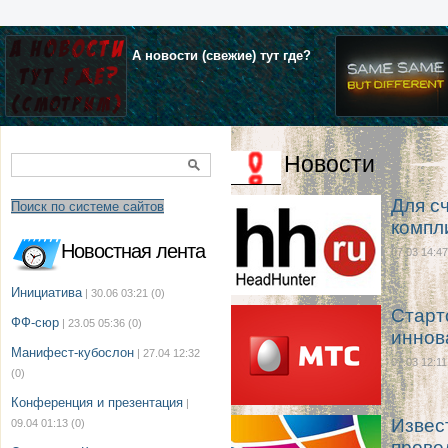
А новости (свежие) тут где?
Новости
Для с
Поиск по системе сайтов
компл
Новостная лента
07.03 14:47
Инициатива
| 30.06 03:21
(0)
Старт
ФФ-сюр
| 23.05 05:36
(0)
иннов
Манифест-кубослон
| 27.04 12:32
07.03 12:11
(0)
Конференция и презентация
|
Извес
09.04 01:13
(0)
прове