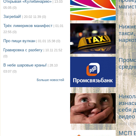
Открывая «Кулибинарию»
| 13.03
магис
05:05
(0)
07.03 11:24
Загребай!
| 20.02 11:39
(0)
Трёх лимериков манифест
Нижне
| 01.01
22:55
(0)
такси
нарко
Про пищи вулкан
| 01.01 15:38
(0)
07.03 11:23
Гравировка с разбегу
| 10.11 21:52
(0)
Промс
В небе шаровые краны!
| 28.10
средн
03:07
(0)
07.03 09:52
Больше новостей
Никол
изнас
себя 
видео
06.03 17:35
МСП Б