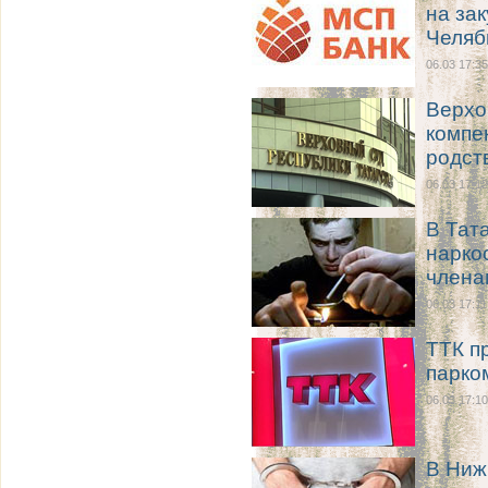
на за
Челяб
06.03 17:35
Верхо
компе
родст
06.03 17:12
В Тат
нарко
члена
06.03 17:11
ТТК п
парко
06.03 17:10
В Ниж