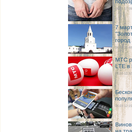
подоз
06.03 17:09
7 мар
"Золо
город 
06.03 14:48
МТС р
LTE в
06.03 12:32
Беско
попул
06.03 12:15
Винов
на тр