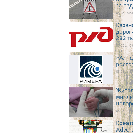
за ез
05.03 16:58
Казан
дорог
283 ты
05.03 14:59
«Ална
росто
05.03 14:57
Жител
милли
новор
05.03 14:55
Креат
Adver