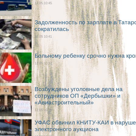
12.05 10:45
Задолженность по зарплате в Татар
сократилась
12.05 10:41
Больному ребенку срочно нужна кро
12.05 10:31
Возбуждены уголовные дела на
сотрудников ОП «Дербышки» и
«Авиастроительный»
12.05 10:25
УФАС обвинил КНИТУ-КАИ в наруше
электронного аукциона