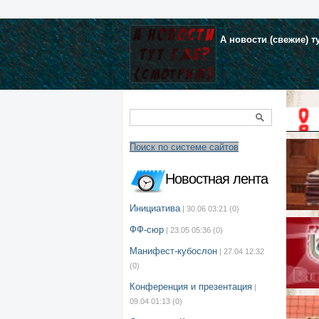
А новости (свежие) т
Поиск по системе сайтов
Новостная лента
Инициатива
| 30.06 03:21
(0)
ФФ-сюр
| 23.05 05:36
(0)
Манифест-кубослон
| 27.04 12:32
(0)
Конференция и презентация
|
09.04 01:13
(0)