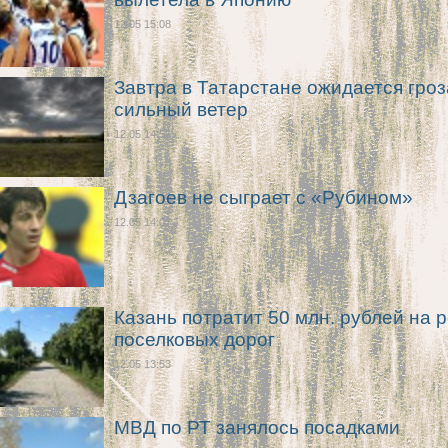
12.05 15:08
Завтра в Татарстане ожидается гроз
сильный ветер
12.05 14:56
Дзагоев не сыграет с «Рубином»
12.05 14:07
Казань потратит 50 млн. рублей на 
поселковых дорог
12.05 13:53
МВД по РТ занялось посадками