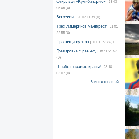
Открывая «Кулибинарию»
| 13.03
05:05
(0)
Загребай!
| 20.02 11:39
(0)
Трёх лимериков манифест
| 01.01
22:55
(0)
Про пищи вулкан
| 01.01 15:38
(0)
Гравировка с разбегу
| 10.11 21:52
(0)
В небе шаровые краны!
| 28.10
03:07
(0)
Больше новостей