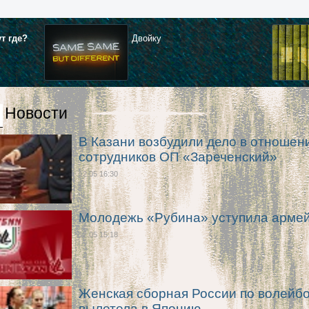
ут где?
Двойку
Новости
В Казани возбудили дело в отношен
сотрудников ОП «Зареченский»
12.05 16:30
Молодежь «Рубина» уступила арме
12.05 15:18
Женская сборная России по волейб
вылетела в Японию