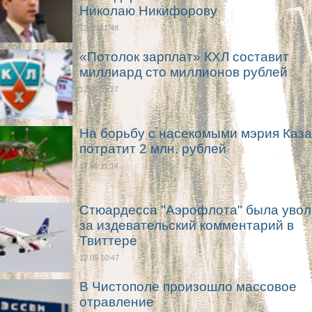
Николаю Никифорову
12.05 11:48
«Потолок зарплат» КХЛ составит
миллиард сто миллионов рублей
12.05 11:27
На борьбу с насекомыми мэрия Каз
потратит 2 млн. рублей
12.05 11:14
Стюардесса "Аэрофлота" была уво
за издевательский комментарий в
Твиттере
12.05 10:47
В Чистополе произошло массовое
отравление