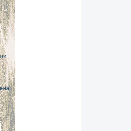
ани
лена