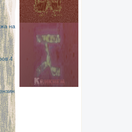
ижа на
ров 4
ензин