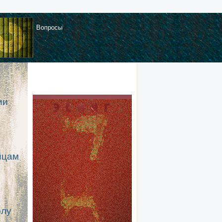
Вопросы
ии
йцам
олу