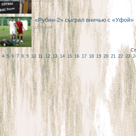
12.05 10:02
«Рубин-2» сыграл вничью с «Уфой»
12.05 09:48
Ст
3
4
5
6
7
8
9
10
11
12
13
14
15
16
17
18
19
20
21
22
23
2