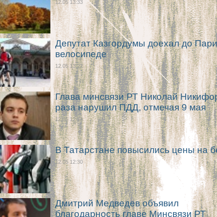
12.05 13:33
Депутат Казгордумы доехал до Пар
велосипеде
12.05 13:22
Глава минсвязи РТ Николай Никифо
раза нарушил ПДД, отмечая 9 мая
12.05 12:34
В Татарстане повысились цены на б
12.05 12:30
Дмитрий Медведев объявил
благодарность главе Минсвязи РТ