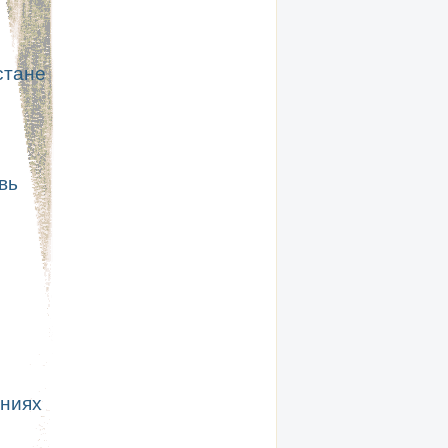
стане
вь
ниях