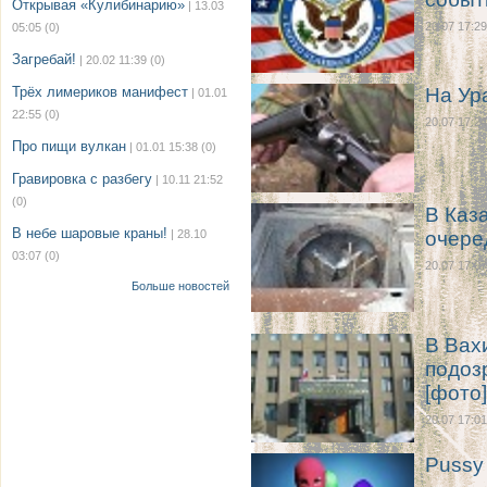
Открывая «Кулибинарию»
| 13.03
20.07 17:29
05:05
(0)
Загребай!
| 20.02 11:39
(0)
Трёх лимериков манифест
На Ур
| 01.01
22:55
(0)
20.07 17:24
Про пищи вулкан
| 01.01 15:38
(0)
Гравировка с разбегу
| 10.11 21:52
(0)
В Каз
В небе шаровые краны!
| 28.10
очере
03:07
(0)
20.07 17:07
Больше новостей
В Вах
подоз
[фото]
20.07 17:01
Pussy