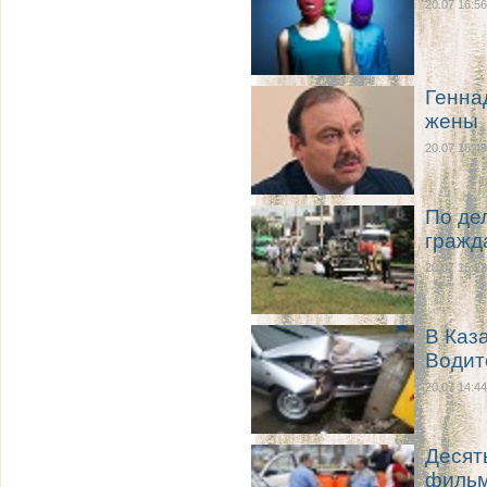
20.07 16:56
Генна
жены
20.07 16:49
По де
гражд
20.07 16:23
В Каз
Водит
20.07 14:44
Десят
фильм