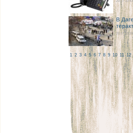
20.07 10:43
В Даг
терак
20.07 10:28
1
2
3
4
5
6
7
8
9
10
11
12