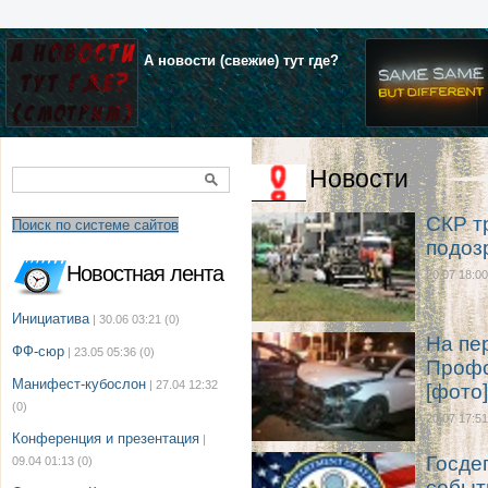
А новости (свежие) тут где?
Новости
СКР т
Поиск по системе сайтов
подоз
Новостная лента
20.07 18:00
Инициатива
| 30.06 03:21
(0)
На пе
ФФ-сюр
| 23.05 05:36
(0)
Профс
Манифест-кубослон
| 27.04 12:32
[фото]
(0)
20.07 17:51
Конференция и презентация
|
Госде
09.04 01:13
(0)
событ