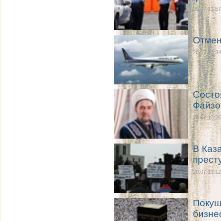
20.07 13:57
Отмен
20.07 13:34
Состо
Файзо
20.07 13:25
В Каз
прест
20.07 13:12
Покуш
бизне