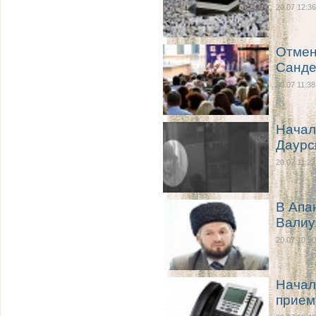
20.07 12:36
Отмен
Санде
20.07 11:38
Начал
Даурс
20.07 11:27
В Апа
Валиу
20.07 10:50
Начал
прием