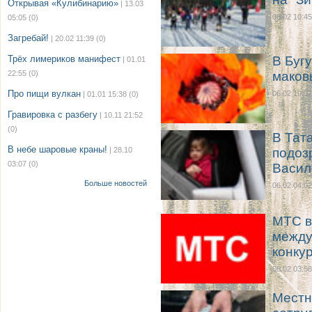
Открывая «Кулибинарию»
| 13.03
06.02 10:45
05:05
(0)
Загребай!
| 20.02 11:39
(0)
Трёх лимериков манифест
В Буг
| 01.01
22:55
(0)
маков
Про пищи вулкан
06.02 10:07
| 01.01 15:38
(0)
Гравировка с разбегу
| 10.11 21:52
(0)
В Тат
В небе шаровые краны!
| 28.10
подоз
03:07
(0)
Васил
Больше новостей
06.02 04:02
МТС в
между
конкур
06.02 03:58
Местн