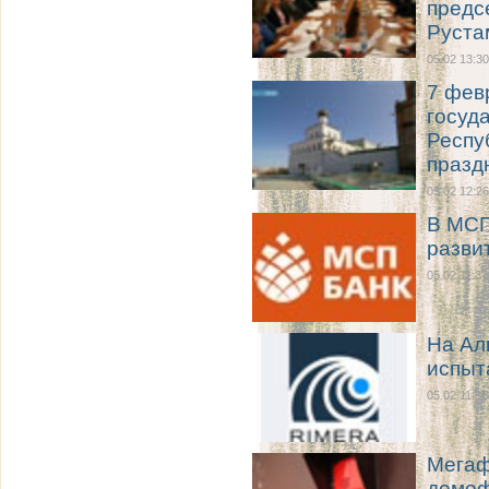
предс
Руста
05.02 13:30
7 фев
госуд
Респу
празд
05.02 12:26
В МСП
развит
05.02 11:37
На Ал
испыт
05.02 11:35
Мегаф
домоф