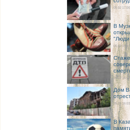
сотру
05.02 17:00
В Муз
откры
"Люди 
05.02 16:10
Стаже
совер
смерт
05.02 16:07
Дом В
отрес
05.02 16:03
В Каз
памят