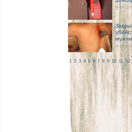
05.02 11:22
Закры
убийс
мужчи
05.02 11:16
1
2
3
4
5
6
7
8
9
10
11
12