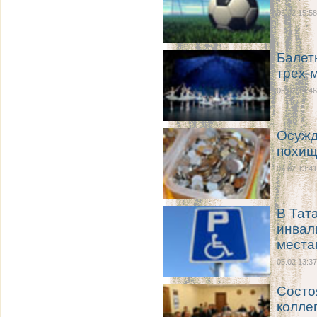
05.02 15:58
Балет
трех-
05.02 14:46
Осужд
похищ
05.02 13:41
В Тат
инвал
места
05.02 13:37
Состо
колле