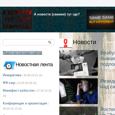
А новости (свежие) тут где?
Новости
Возбу
Поиск по системе сайтов
бывше
подло
Новостная лента
06.02 11:28
Инициатива
| 30.06 03:21
(0)
Резид
ФФ-сюр
| 23.05 05:36
(0)
над с
Манифест-кубослон
| 27.04 12:32
06.02 11:13
(0)
Конференция и презентация
|
Росте
09.04 01:13
(0)
на "З