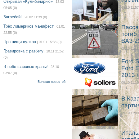
Открывая «Кулибинарию»
| 13.03
09.10 11:57
05:05
(0)
Загребай!
| 20.02 11:39
(0)
Трёх лимериков манифест
Пасса
| 01.01
22:55
(0)
погиб
ВАЗ-2
Про пищи вулкан
| 01.01 15:38
(0)
09.10 11:11
Гравировка с разбегу
| 10.11 21:52
(0)
Ford S
В небе шаровые краны!
| 28.10
Ford E
03:07
(0)
2013 
Больше новостей
09.10 11:10
В Каз
парти
09.10 11:09
Италь