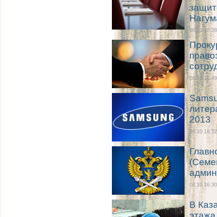
защит
Нагум
08.10 18:38
Проку
право
сотру
08.10 16:49
Samsu
литер
2013
08.10 16:32
Главн
(Семе
админ
08.10 16:30
В Каза
этажа