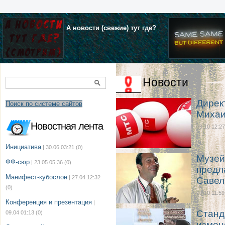
А новости (свежие) тут где?
Новости
Дирек
Поиск по системе сайтов
Михаи
Новостная лента
09.10 12:27
Инициатива
| 30.06 03:21
(0)
Музей
ФФ-сюр
| 23.05 05:36
(0)
предл
Манифест-кубослон
| 27.04 12:32
Савел
(0)
09.10 11:59
Конференция и презентация
|
Станд
09.04 01:13
(0)
измен