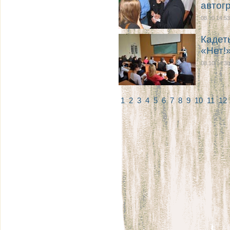
автог
08.10 14:53
Кадет
«Нет!
08.10 14:38
1
2
3
4
5
6
7
8
9
10
11
12