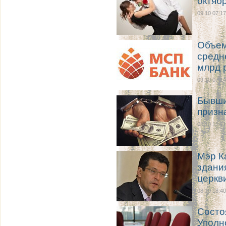
октяб
09.10 07:17
Объем
средн
млрд 
09.10 07:14
Бывши
призн
08.10 18:41
Мэр К
здани
церкв
08.10 18:40
Состо
Уполн