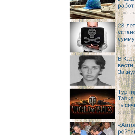
работ.
08.10 16:26
23-ле
устан
сумму
08.10 16:23
В Каз
вести
Закиу
08.10 16:20
Турни
Tanks
тысяч
08.10 15:19
«Авто
рейти