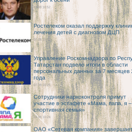
07.08 10:52
Ростелеком оказал поддержку клини
лечения детей с диагнозом ДЦП
07.08 10:42
Управление Роскомнадзора по Респ
Татарстан подвело итоги в области
персональных данных за 7 месяцев
года
07.08 10:26
Сотрудники наркоконтроля примут
участие в эстафете «Мама, папа, я –
спортивная семья»
07.08 10:24
ОАО «Сетевая компания» завершае