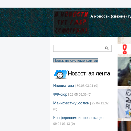
А новости (свежие) т
Поиск по системе сайтов
Новостная лента
Инициатива
| 30.06 03:21
(0)
ФФ-сюр
| 23.05 05:36
(0)
Манифест-кубослон
| 27.04 12:32
(0)
Конференция и презентация
|
09.04 01:13
(0)