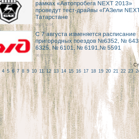
рамках «Автопробега NEXT 2013»
проведут тест-драйвы «ГАЗели NEX
Татарстане
06.08 10:54
С 7 августа изменяется расписание
пригородных поездов №6352, № 643
6325, № 6101, № 6191,№ 5591
06.08 10:35
Ст
3
4
5
6
7
8
9
10
11
12
13
14
15
16
17
18
19
20
21
22
23
2