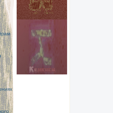
йрам
в
ениях
кого