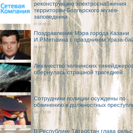
реконструкцию электроснабжения
территории Болгарского музея-
заповедника
07.08 05:15
Поздравление Мэра города Казани
И.Р.Метшина с праздником Ураза-ба
06.08 18:47
Лихачество челнинских тинейджеро
обернулась страшной трагедией
06.08 18:27
Сотрудники полиции осуждены по
обвинению в должностных преступл
06.08 17:05
В Республике Татарстан глава сельс