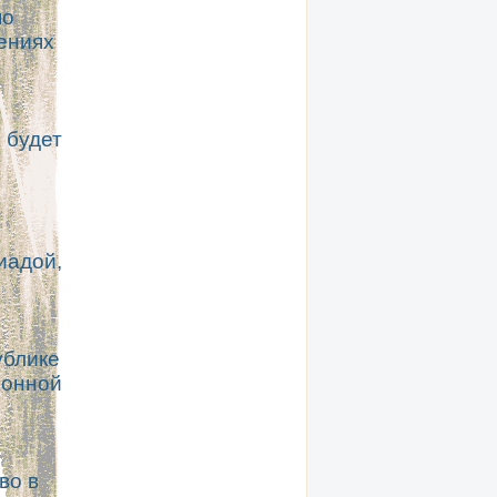
по
ениях
 будет
иадой,
ублике
ионной
во в