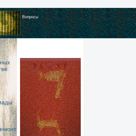
Вопросы
тных
тве
сиады
ремонт