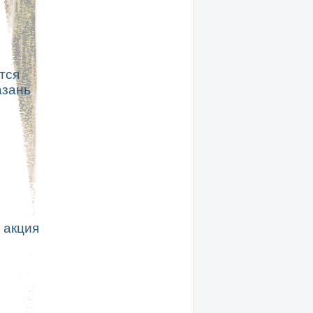
тся
азань
 акция