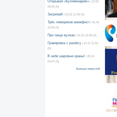
Открывая «Кулибинарию»
| 13.03
05:05
(0)
Загребай!
| 20.02 11:39
(0)
Трёх лимериков манифест
| 01.01
22:55
(0)
Про пищи вулкан
| 01.01 15:38
(0)
Гравировка с разбегу
| 10.11 21:52
(0)
В небе шаровые краны!
| 28.10
03:07
(0)
Больше новостей