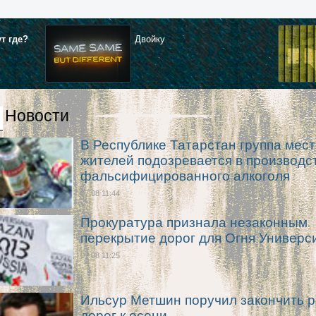
ут где?
Двойку
Новости
В Республике Татарстан группа мес
жителей подозревается в производс
фальсифицированного алкоголя
07.08 11:44
Прокуратура признала незаконным
перекрытие дорог для Огня Универ
07.08 11:25
Ильсур Метшин поручил закончить 
дорог к осени