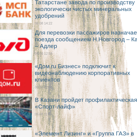
Татарстане завода по производству
экологически чистых минеральных
удобрений
06.08 14:22
Для перевозки пассажиров назначае
поезда сообщением Н.Новгород – К
– Адлер
06.08 12:58
«Дом.ru Бизнес» подключит к
видеонаблюдению корпоративных
клиентов
06.08 12:00
В Казани пройдет профилактическая
«Спорт-лайф»
06.08 11:03
«Элемент Лизинг» и «Группа ГАЗ» в