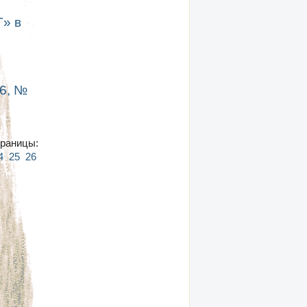
T» в
6, №
раницы:
4
25
26
27
28
29
30
31
32
33
34
35
36
37
38
39
40
41
42