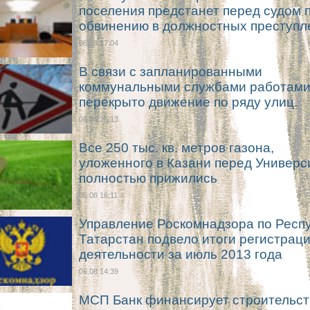
поселения предстанет перед судом 
обвинению в должностных преступл
06.08 17:04
В связи с запланированными
коммунальными службами работами
перекрыто движение по ряду улиц.
06.08 16:13
Все 250 тыс. кв. метров газона,
уложенного в Казани перед Универс
полностью прижились
06.08 16:11
Управление Роскомнадзора по Респ
Татарстан подвело итоги регистрац
деятельности за июль 2013 года
06.08 14:39
МСП Банк финансирует строительст