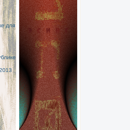
ке для
ублике
 2013
т