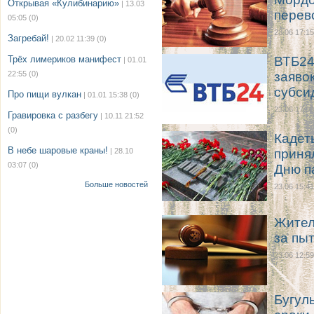
Открывая «Кулибинарию»
| 13.03
перев
05:05
(0)
23.06 17:15
Загребай!
| 20.02 11:39
(0)
Трёх лимериков манифест
ВТБ24
| 01.01
22:55
(0)
заяво
субси
Про пищи вулкан
| 01.01 15:38
(0)
23.06 17:00
Гравировка с разбегу
| 10.11 21:52
(0)
Кадет
В небе шаровые краны!
| 28.10
приня
03:07
(0)
Дню п
Больше новостей
23.06 15:41
Жител
за пы
23.06 12:59
Бугул