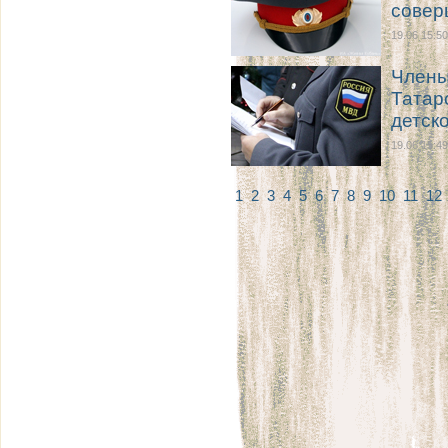
совер
19.06 15:50
Члены
Татар
детск
19.06 15:49
1
2
3
4
5
6
7
8
9
10
11
12