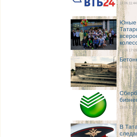
22.06 11:44
Юные 
Татар
всеро
колес
19.06 17:09
Бетон
19.06 15:51
Сберб
бизне
19.06 15:51
В Тат
следа