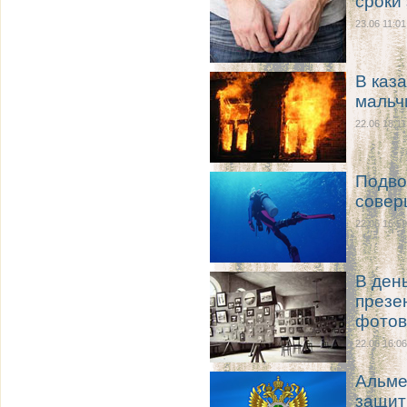
сроки
23.06 11:01
В каз
мальч
22.06 18:11
Подво
совер
22.06 16:59
В ден
презе
фотов
22.06 16:06
Альме
защит