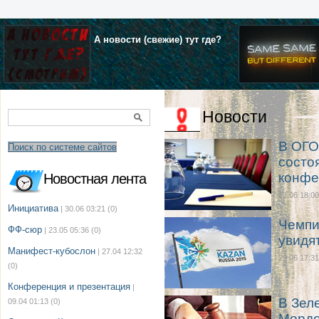
А новости (свежие) тут где?
Новости
В ОГО
Поиск по системе сайтов
состо
конфе
Новостная лента
23.06 18:00
Инициатива
| 30.06 03:21
(0)
Чемпи
ФФ-сюр
| 23.05 05:36
(0)
увидя
Манифест-кубослон
| 27.04 12:32
23.06 17:31
(0)
Конференция и презентация
|
В Зел
09.04 01:13
(0)
Мордо