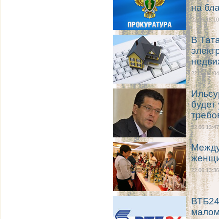
на бл
22.06 15:10
В Тат
элект
недви
22.06 14:04
Ильсу
будет
требо
22.06 13:47
Между
женщ
22.06 13:36
ВТБ24
малому