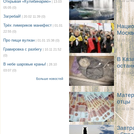
12.10 12:45
Открывая «Кулибинарию»
| 13.03
05:05
(0)
Загребай!
| 20.02 11:39
(0)
Трёх лимериков манифест
Нацио
| 01.01
22:55
(0)
Москв
Про пищи вулкан
12.10 12:16
| 01.01 15:38
(0)
Гравировка с разбегу
| 10.11 21:52
(0)
В Каз
В небе шаровые краны!
| 28.10
остан
03:07
(0)
12.10 11:52
Больше новостей
Матер
отцы
12.10 11:36
Завтр