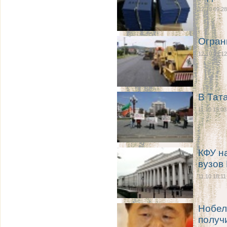
12.10 09:28
Огран
12.10 09:12
В Тат
11.10 19:03
КФУ н
вузов
11.10 18:11
Нобел
получ