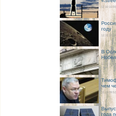
«Stre
12.10 10:55
Росси
году
12.10 10:45
В Осл
Нобел
12.10 10:09
Тимоф
чем ч
12.10 09:52
Выпус
года 