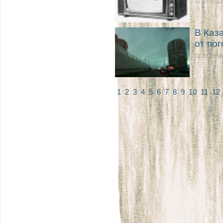
11.10 16:22
В Каз
от пог
11.10 15:58
1
2
3
4
5
6
7
8
9
10
11
12