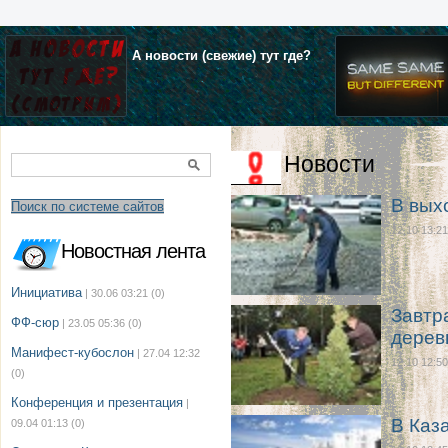
А новости (свежие) тут где?
Новости
В вых
Поиск по системе сайтов
12.10 13:21
Новостная лента
Инициатива
| 30.06 03:21
(0)
Завтр
ФФ-сюр
| 23.05 05:36
(0)
дерев
Манифест-кубослон
| 27.04 12:32
12.10 12:50
(0)
Конференция и презентация
|
В Каз
09.04 01:13
(0)