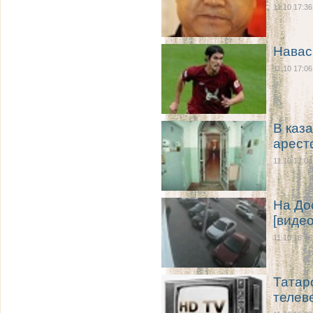
11.10 17:36
Навас
11.10 17:06
В каз
арест
11.10 17:04
На До
[видео
11.10 16:46
Татар
телев