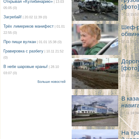
Открывая «Кулибинарию»
| 13.03
[фото]
05:05
(0)
07.11 15:52
Загребай!
| 20.02 11:39
(0)
Трёх лимериков манифест
Шеф-р
| 01.01
22:55
(0)
обвин
Про пищи вулкан
07.11 15:36
| 01.01 15:38
(0)
Гравировка с разбегу
| 10.11 21:52
(0)
Дорог
В небе шаровые краны!
| 28.10
[фото]
03:07
(0)
07.11 15:18
Больше новостей
В каз
навиг
07.11 14:04
На тр