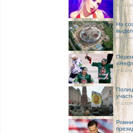
07.11 12:05
На со
выдел
07.11 11:44
Перен
«Неф
07.11 11:41
Полиц
участ
07.11 11:26
Ромни
прези