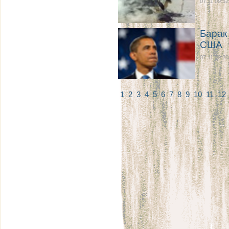
07.11 09:52
Барак
США
07.11 09:20
1
2
3
4
5
6
7
8
9
10
11
12