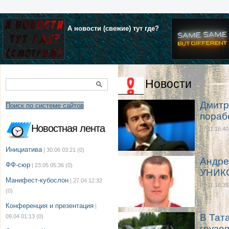
А новости (свежие) тут где?
Новости
Дмитр
Поиск по системе сайтов
пораб
Новостная лента
07.11 16:40
Инициатива
| 30.06 03:21
(0)
Андре
ФФ-сюр
| 23.05 05:36
(0)
УНИК
Манифест-кубослон
| 27.04 12:32
07.11 16:35
(0)
Конференция и презентация
|
В Тат
09.04 01:13
(0)
грузо