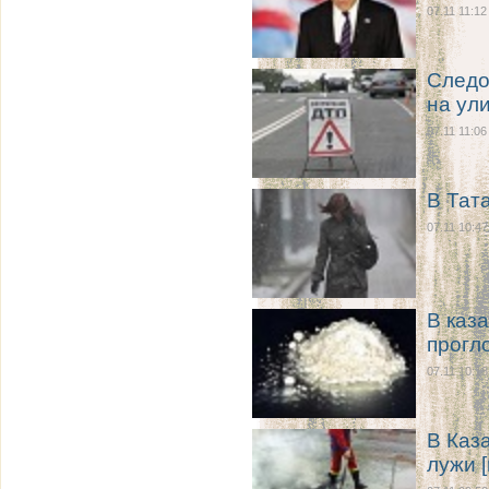
07.11 11:12
Следо
на ул
07.11 11:06
В Тат
07.11 10:47
В каз
прогл
07.11 10:18
В Каз
лужи [