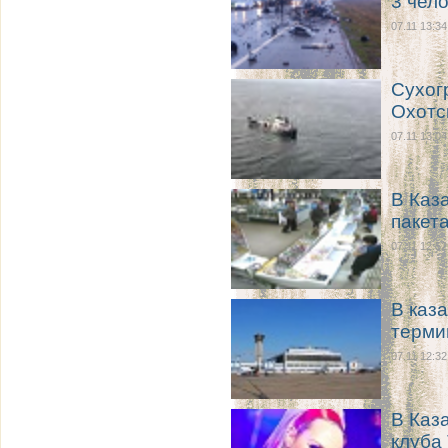
3 чело
07.11 13:34
Сухог
Охотс
07.11 13:04
В Каз
пакета
07.11 12:52
В каз
терми
07.11 12:32
В Каз
клуба