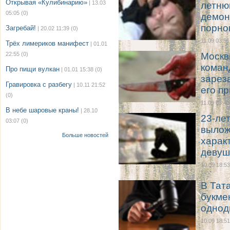
Открывая «Кулибинарию»
| 13.03
летню
05:05
(0)
демон
порно
Загребай!
| 20.02 11:39
(0)
11.09 03:51
Трёх лимериков манифест
| 01.01
22:55
(0)
Москв
коман
Про пищи вулкан
| 01.01 15:38
(0)
зареза
Гравировка с разбегу
| 10.11 21:52
его пр
(0)
11.09 03:48
В небе шаровые краны!
| 28.10
23-ле
03:07
(0)
вылож
Больше новостей
харак
девуш
10.09 18:53
В Тат
букме
однод
10.09 18:51