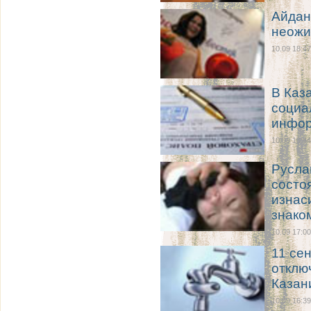
Айдан
неожи
10.09 18:47
В Каз
социа
инфор
10.09 18:44
Русла
состо
изнас
знако
10.09 17:00
11 се
отклю
Казан
10.09 16:39