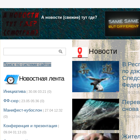
А новости (свежие) тут где?
Новости
В Рес
Поиск по системе сайтов
по дз
Следс
Новостная лента
Федер
Инициатива
| 30.06 03:21
(0)
11.09 12:05
ФФ-сюр
Перев
| 23.05 05:36
(0)
снова
Манифест-кубослон
| 27.04 12:32
(0)
11.09 12:04
Конференция и презентация
|
09.04 01:13
(0)
Жител