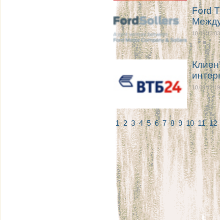
Ford T
Между
10.09 13:03
Клиен
интер
10.09 12:19
1
2
3
4
5
6
7
8
9
10
11
12