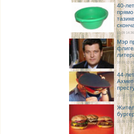
40-ле
прямо 
тазике
сконч
10.09 14:36
Мэр п
флиге
литер
10.09 13:39
44-ле
Ахмет
прест
10.09 13:09
Жител
бурге
10.09 13:07