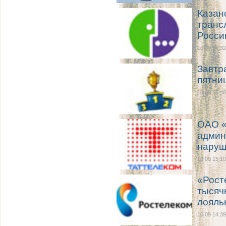
Казан
транс
Росси
10.09 16:32
Завтра
пятниц
10.09 15:48
ОАО «
админ
наруш
10.09 15:10
«Рост
тысяч
лояль
10.09 14:39