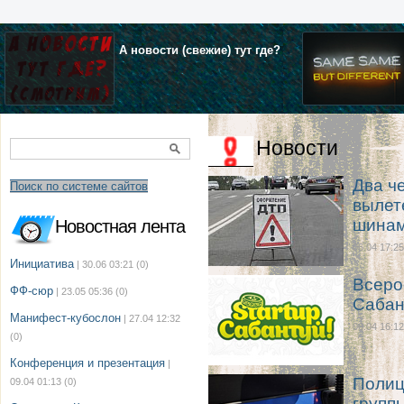
А новости (свежие) тут где?
Новости
Два ч
Поиск по системе сайтов
вылет
шина
Новостная лента
06.04 17:25
Инициатива
| 30.06 03:21
(0)
Всеро
ФФ-сюр
| 23.05 05:36
(0)
Сабан
Манифест-кубослон
| 27.04 12:32
06.04 16:12
(0)
Конференция и презентация
|
Полиц
09.04 01:13
(0)
групп