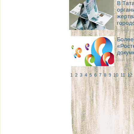
В Тат
орган
жертв
город
03.04 14:09
Более
«Рост
докум
03.04 13:52
1
2
3
4
5
6
7
8
9
10
11
12