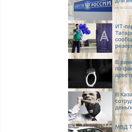
для и
06.04 10:32
ИТ-па
Татар
сообщ
резер
04.04 15:20
В рам
по фа
арест
04.04 12:10
В Каз
сотру
деньг
04.04 10:54
МВД Т