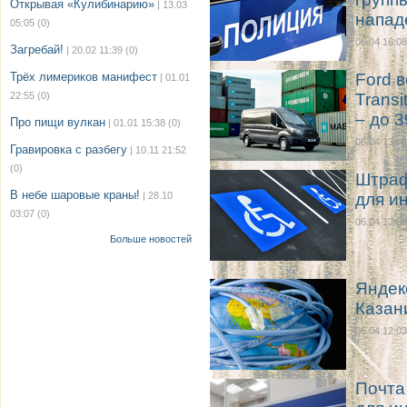
Открывая «Кулибинарию»
| 13.03
напад
05:05
(0)
06.04 16:08
Загребай!
| 20.02 11:39
(0)
Трёх лимериков манифест
Ford 
| 01.01
22:55
(0)
Transi
– до 
Про пищи вулкан
| 01.01 15:38
(0)
06.04 13:48
Гравировка с разбегу
| 10.11 21:52
(0)
Штраф
В небе шаровые краны!
| 28.10
для и
03:07
(0)
06.04 12:38
Больше новостей
Яндек
Казан
06.04 12:03
Почта