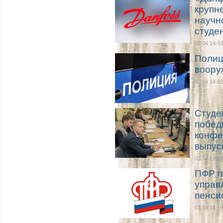
крупн
научн
студе
03.04 14:43
Полиц
воору
03.04 14:42
Студе
побед
конфе
выпус
03.04 14:21
ПФР п
управ
пенси
03.04 14:16