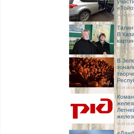
участ
«Тойо
04.04 10:37
Талан
В Каз
карти
03.04 17:10
В Зел
зонал
творч
Респу
03.04 16:14
Коман
желез
Летне
желез
03.04 16:14
«Данф